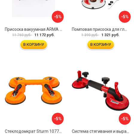
-5%
-5%
Присоска вакуумная ARMA P625A
Помповая присоска для гладкой и шероховатой плитки DLT VST-209 1114
11 172 руб.
1 321 руб.
11 760 руб.
1 390 руб.
В КОРЗИНУ
В КОРЗИНУ
-5%
-5%
Стеклодомкрат Sturm 1077-06-04
Система стягивания и выравнивания Diam 600129