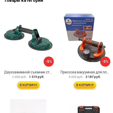
Товары категории
-5%
-5%
Двухзажимной съемник стекол Rockforce RF-63404(18564)
Присоска вакуумная для плитки и стекла Mr. Экономик 600-520
1 319 руб.
3 187 руб.
1 388 руб.
3 355 руб.
В КОРЗИНУ
В КОРЗИНУ