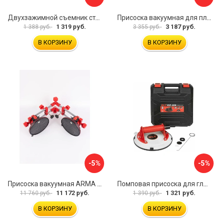
Двухзажимной съемник стекол Rockforce RF-63404(18564)
Присоска вакуумная для плитки и стекла Mr. Экономик 600-520
1 319 руб.
3 187 руб.
1 388 руб.
3 355 руб.
В КОРЗИНУ
В КОРЗИНУ
-5%
-5%
Присоска вакуумная ARMA P625A
Помповая присоска для гладкой и шероховатой плитки DLT VST-209 1114
11 172 руб.
1 321 руб.
11 760 руб.
1 390 руб.
В КОРЗИНУ
В КОРЗИНУ