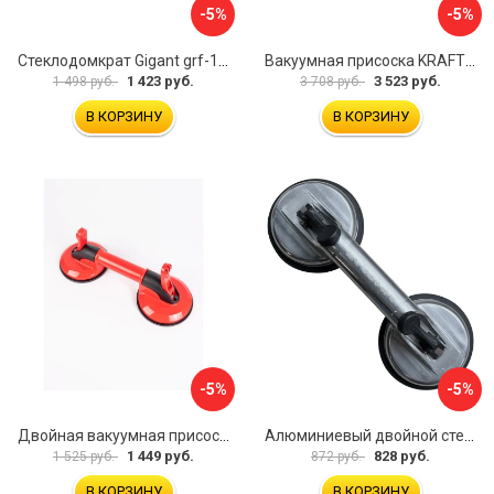
-5%
-5%
Стеклодомкрат Gigant grf-116
Вакуумная присоска KRAFTOOL SP-200 33257-20
1 423 руб.
3 523 руб.
1 498 руб.
3 708 руб.
В КОРЗИНУ
В КОРЗИНУ
-5%
-5%
Двойная вакуумная присоска ARMA P620
Алюминиевый двойной стеклодомкрат УправДом 4100002750
1 449 руб.
828 руб.
1 525 руб.
872 руб.
В КОРЗИНУ
В КОРЗИНУ