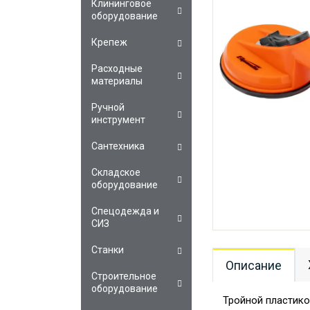
Клининговое
оборудование
Крепеж
Расходные
материалы
Ручной
инструмент
Сантехника
Складское
оборудование
Спецодежда и
СИЗ
Станки
Описание
Строительное
оборудование
Тройной пластик