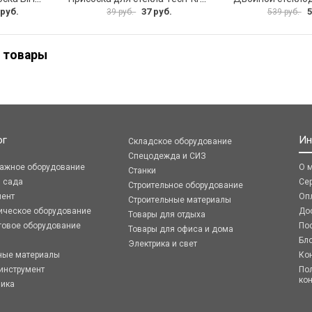
 руб.
37 руб.
5
39 руб.
539 руб.
 товары
ог
Ин
Складское оборудование
Спецодежда и СИЗ
ражное оборудование
О 
Станки
я сада
Се
Строительное оборудование
мент
Оп
Строительные материалы
ическое оборудование
До
Товары для отдыха
говое оборудование
По
Товары для офиса и дома
Бл
Электрика и свет
ные материалы
Ко
инструмент
По
ко
ника