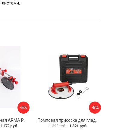
 листами.
-5%
-5%
Присоска вакуумная ARMA P625A
Помповая присоска для гладкой и шероховатой плитки DLT VST-209 1114
1 172 руб.
1 321 руб.
1 390 руб.