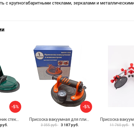
ть с крупногабаритными стеклами, зеркалами и металлическими
ии
-5%
-5%
Двухзажимной съемник стекол Rockforce RF-63404(18564)
Присоска вакуумная для плитки и стекла Mr. Экономик 600-520
 руб.
3 187 руб.
1
3 355 руб.
11 760 руб.