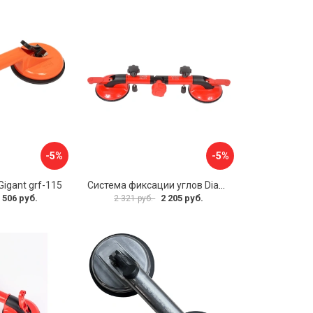
-5%
-5%
igant grf-115
Система фиксации углов Diam 600130
 506 руб.
2 205 руб.
2 321 руб.