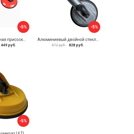
-5%
-5%
Двойная вакуумная присоска ARMA P620
Алюминиевый двойной стеклодомкрат УправДом 4100002750
 449 руб.
828 руб.
872 руб.
-5%
Двойной стеклодомкрат ULTIMA 2