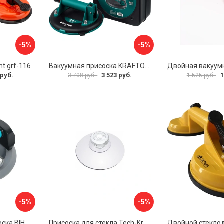
-5%
-5%
t grf-116
Вакуумная присоска KRAFTOOL SP-200 33257-20
 руб.
3 523 руб.
1
3 708 руб.
1 525 руб.
-5%
-5%
Электрическая присоска BIHUI SCBC8
Присоска для стекла Tech-Krep 127465