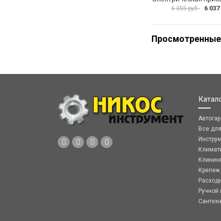
6 037
6 355 руб.
Просмотренные
Катал
Автога
Все дл
Инстру
Климат
Клинин
Крепеж
Расход
Ручной 
Сантех