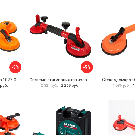
-5%
-5%
Стеклодомкрат Sturm 1077-06-04
Система стягивания и выравнивания Diam 600129
Стеклодомкрат G
 руб.
2 205 руб.
1
2 321 руб.
1 585 руб.