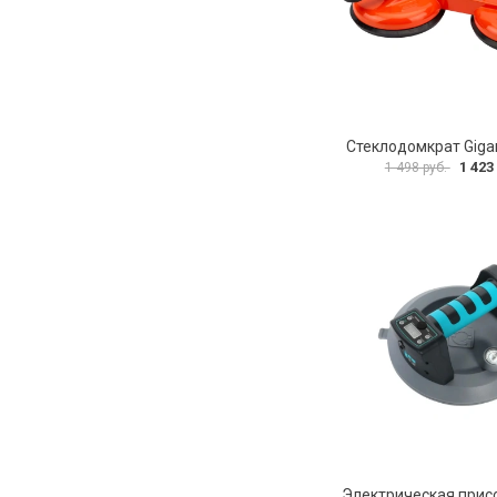
Стеклодомкрат Gigan
1 423
1 498 руб.