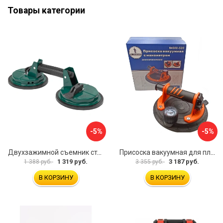
Товары категории
-5%
-5%
Двухзажимной съемник стекол Rockforce RF-63404(18564)
Присоска вакуумная для плитки и стекла Mr. Экономик 600-520
1 319 руб.
3 187 руб.
1 388 руб.
3 355 руб.
В КОРЗИНУ
В КОРЗИНУ