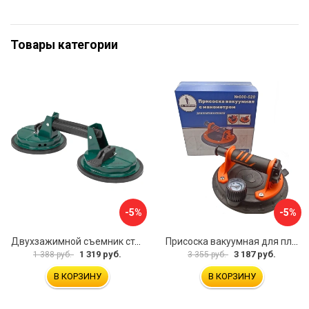
Товары категории
-5%
-5%
Двухзажимной съемник стекол Rockforce RF-63404(18564)
Присоска вакуумная для плитки и стекла Mr. Экономик 600-520
1 319 руб.
3 187 руб.
1 388 руб.
3 355 руб.
В КОРЗИНУ
В КОРЗИНУ