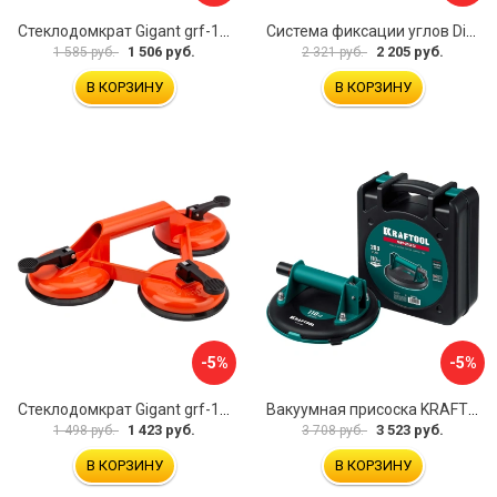
Стеклодомкрат Gigant grf-115
Система фиксации углов Diam 600130
1 506 руб.
2 205 руб.
1 585 руб.
2 321 руб.
В КОРЗИНУ
В КОРЗИНУ
-5%
-5%
Стеклодомкрат Gigant grf-116
Вакуумная присоска KRAFTOOL SP-200 33257-20
1 423 руб.
3 523 руб.
1 498 руб.
3 708 руб.
В КОРЗИНУ
В КОРЗИНУ