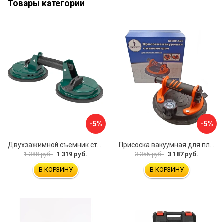
Товары категории
-5%
-5%
Двухзажимной съемник стекол Rockforce RF-63404(18564)
Присоска вакуумная для плитки и стекла Mr. Экономик 600-520
1 319 руб.
3 187 руб.
1 388 руб.
3 355 руб.
В КОРЗИНУ
В КОРЗИНУ