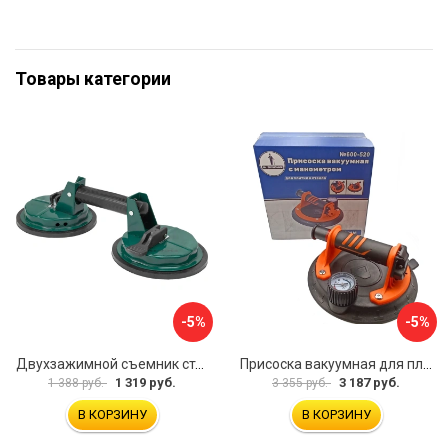
Товары категории
-5%
-5%
Двухзажимной съемник стекол Rockforce RF-63404(18564)
Присоска вакуумная для плитки и стекла Mr. Экономик 600-520
1 319 руб.
3 187 руб.
1 388 руб.
3 355 руб.
В КОРЗИНУ
В КОРЗИНУ