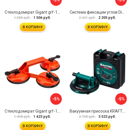
Стеклодомкрат Gigant grf-115
Система фиксации углов Diam 600130
1 506 руб.
2 205 руб.
1 585 руб.
2 321 руб.
В КОРЗИНУ
В КОРЗИНУ
-5%
-5%
Стеклодомкрат Gigant grf-116
Вакуумная присоска KRAFTOOL SP-200 33257-20
1 423 руб.
3 523 руб.
1 498 руб.
3 708 руб.
В КОРЗИНУ
В КОРЗИНУ