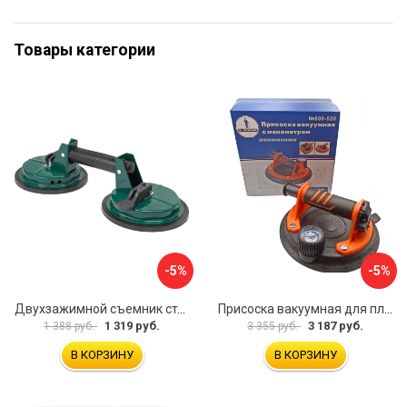
Товары категории
-5%
-5%
Двухзажимной съемник стекол Rockforce RF-63404(18564)
Присоска вакуумная для плитки и стекла Mr. Экономик 600-520
1 319 руб.
3 187 руб.
1 388 руб.
3 355 руб.
В КОРЗИНУ
В КОРЗИНУ