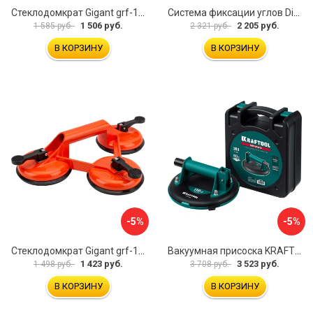
Стеклодомкрат Gigant grf-115
Система фиксации углов Diam 600130
1 506 руб.
2 205 руб.
1 585 руб.
2 321 руб.
В КОРЗИНУ
В КОРЗИНУ
-5%
-5%
Стеклодомкрат Gigant grf-116
Вакуумная присоска KRAFTOOL SP-200 33257-20
1 423 руб.
3 523 руб.
1 498 руб.
3 708 руб.
В КОРЗИНУ
В КОРЗИНУ