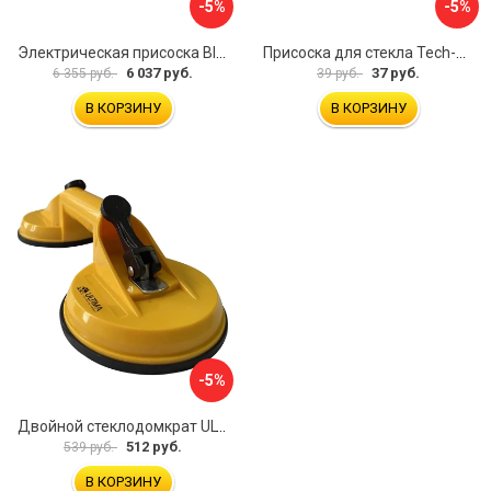
-5%
-5%
Электрическая присоска BIHUI SCBC8
Присоска для стекла Tech-Krep 127465
6 037 руб.
37 руб.
6 355 руб.
39 руб.
В КОРЗИНУ
В КОРЗИНУ
-5%
Двойной стеклодомкрат ULTIMA 2
512 руб.
539 руб.
В КОРЗИНУ