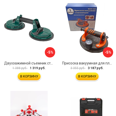
-5%
-5%
Двухзажимной съемник стекол Rockforce RF-63404(18564)
Присоска вакуумная для плитки и стекла Mr. Экономик 600-520
1 319 руб.
3 187 руб.
1 388 руб.
3 355 руб.
В КОРЗИНУ
В КОРЗИНУ