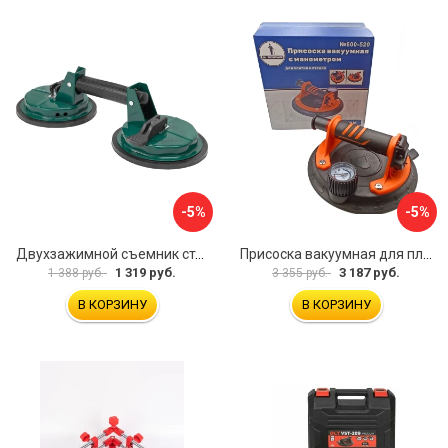
-5%
-5%
Двухзажимной съемник стекол Rockforce RF-63404(18564)
Присоска вакуумная для плитки и стекла Mr. Экономик 600-520
1 319 руб.
3 187 руб.
1 388 руб.
3 355 руб.
В КОРЗИНУ
В КОРЗИНУ