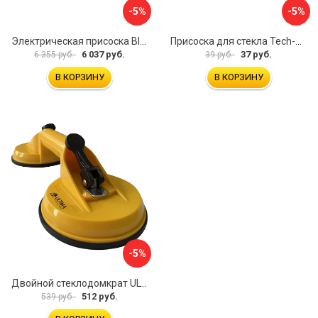
-5%
-5%
Электрическая присоска BIHUI SCBC8
Присоска для стекла Tech-Krep 127465
6 037 руб.
37 руб.
6 355 руб.
39 руб.
В КОРЗИНУ
В КОРЗИНУ
-5%
Двойной стеклодомкрат ULTIMA 2
512 руб.
539 руб.