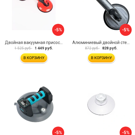
-5%
-5%
Двойная вакуумная присоска ARMA P620
Алюминиевый двойной стеклодомкрат УправДом 4100002750
1 449 руб.
828 руб.
1 525 руб.
872 руб.
В КОРЗИНУ
В КОРЗИНУ
-5%
-5%