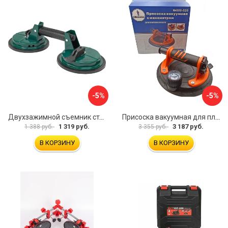
-5%
-5%
Двухзажимной съемник стекол Rockforce RF-63404(18564)
Присоска вакуумная для плитки и стекла Mr. Экономик 600-520
1 319 руб.
3 187 руб.
1 388 руб.
3 355 руб.
В КОРЗИНУ
В КОРЗИНУ