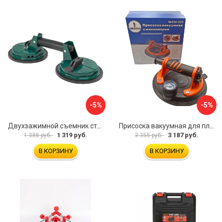
-5%
-5%
Двухзажимной съемник стекол Rockforce RF-63404(18564)
Присоска вакуумная для плитки и стекла Mr. Экономик 600-520
1 319 руб.
3 187 руб.
1 388 руб.
3 355 руб.
В КОРЗИНУ
В КОРЗИНУ