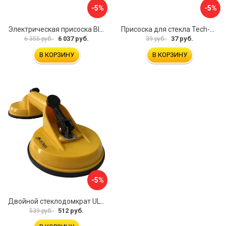
-5%
-5%
Электрическая присоска BIHUI SCBC8
Присоска для стекла Tech-Krep 127465
6 037 руб.
37 руб.
6 355 руб.
39 руб.
В КОРЗИНУ
В КОРЗИНУ
-5%
Двойной стеклодомкрат ULTIMA 2
512 руб.
539 руб.