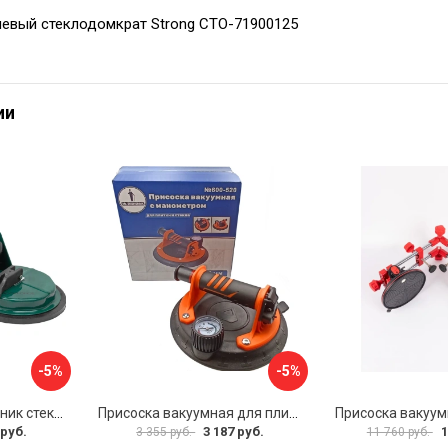
евый стеклодомкрат Strong СТО-71900125
ии
-5%
-5%
Двухзажимной съемник стекол Rockforce RF-63404(18564)
Присоска вакуумная для плитки и стекла Mr. Экономик 600-520
 руб.
3 187 руб.
1
3 355 руб.
11 760 руб.