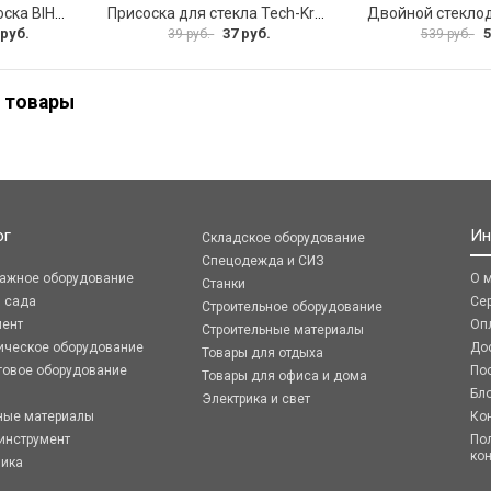
Электрическая присоска BIHUI SCBC8
Присоска для стекла Tech-Krep 127465
 руб.
37 руб.
5
39 руб.
539 руб.
 товары
ог
Ин
Складское оборудование
Спецодежда и СИЗ
ражное оборудование
О 
Станки
я сада
Се
Строительное оборудование
мент
Оп
Строительные материалы
ическое оборудование
До
Товары для отдыха
говое оборудование
По
Товары для офиса и дома
Бл
Электрика и свет
ные материалы
Ко
инструмент
По
ко
ника