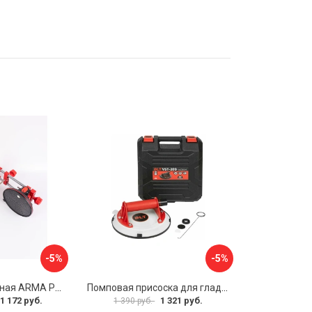
-5%
-5%
Присоска вакуумная ARMA P625A
Помповая присоска для гладкой и шероховатой плитки DLT VST-209 1114
1 172 руб.
1 321 руб.
1 390 руб.