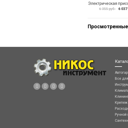
6 037
6 355 руб.
Просмотренные
Катал
Автога
Все дл
Инстру
Климат
Клинин
Крепеж
Расход
Ручной 
Сантех