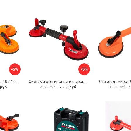
-5%
-5%
Стеклодомкрат Sturm 1077-06-04
Система стягивания и выравнивания Diam 600129
Стеклодомкрат G
 руб.
2 205 руб.
1
2 321 руб.
1 585 руб.