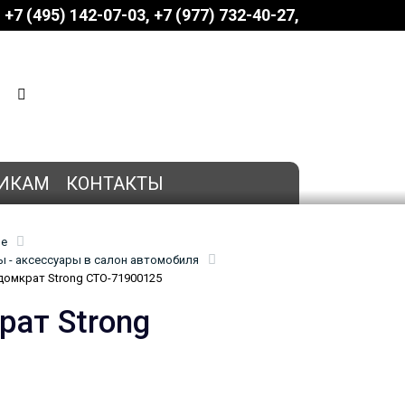
+7 (495) 142-07-03
‎‎+7 (977) 732-40-27
КОРЗИНА
0 позиций
на сумму
0 руб.
ИКАМ
КОНТАКТЫ
ие
 - аксессуары в салон автомобиля
омкрат Strong СТО-71900125
ат Strong