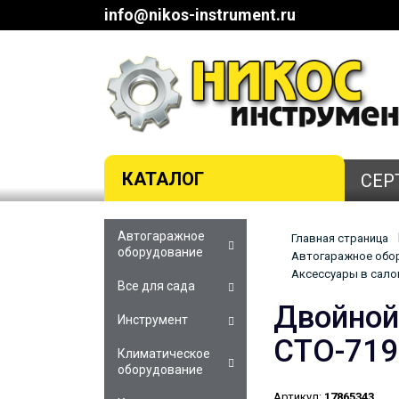
info@nikos-instrument.ru
КАТАЛОГ
СЕР
Автогаражное
Главная страница
оборудование
Автогаражное обор
Аксессуары в сало
Все для сада
Двойной
Инструмент
СТО-719
Климатическое
оборудование
Артикул:
17865343