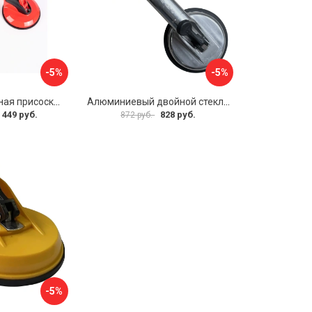
-5%
-5%
Двойная вакуумная присоска ARMA P620
Алюминиевый двойной стеклодомкрат УправДом 4100002750
 449 руб.
828 руб.
872 руб.
-5%