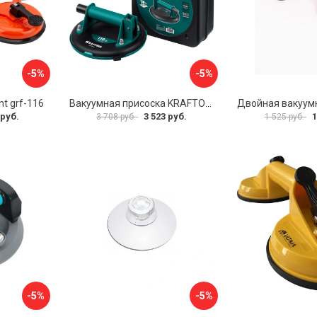
-5%
-5%
t grf-116
Вакуумная присоска KRAFTOOL SP-200 33257-20
 руб.
3 523 руб.
1
3 708 руб.
1 525 руб.
-5%
-5%