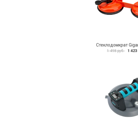
Стеклодомкрат Gigan
1 423
1 498 руб.