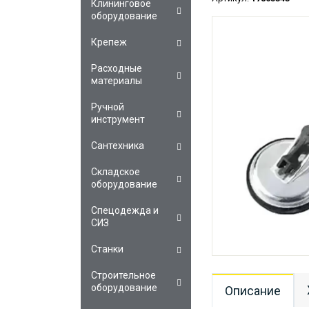
Клининговое
оборудование
Крепеж
Расходные
материалы
Ручной
инструмент
Сантехника
Складское
оборудование
Спецодежда и
СИЗ
Станки
Строительное
оборудование
Описание