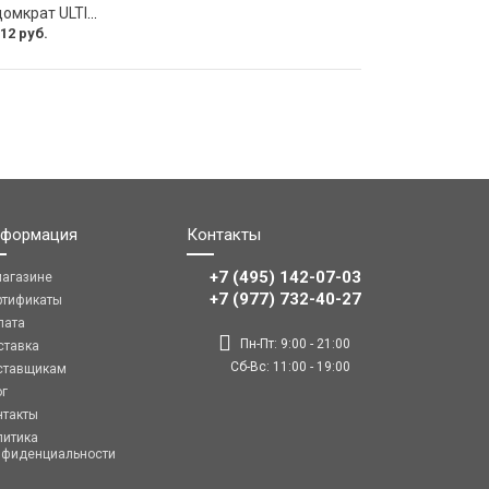
Двойной стеклодомкрат ULTIMA 2
12 руб.
формация
Контакты
+7 (495) 142-07-03
магазине
‎‎+7 (977) 732-40-27
ртификаты
лата
Пн-Пт: 9:00 - 21:00
ставка
Сб-Вс: 11:00 - 19:00
ставщикам
ог
нтакты
литика
нфиденциальности