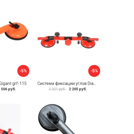
-5%
-5%
igant grf-115
Система фиксации углов Diam 600130
 506 руб.
2 205 руб.
2 321 руб.