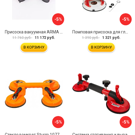
-5%
-5%
Присоска вакуумная ARMA P625A
Помповая присоска для гладкой и шероховатой плитки DLT VST-209 1114
11 172 руб.
1 321 руб.
11 760 руб.
1 390 руб.
В КОРЗИНУ
В КОРЗИНУ
-5%
-5%
Стеклодомкрат Sturm 1077-06-04
Система стягивания и выравнивания Diam 600129