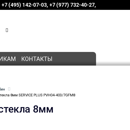
+7 (495) 142-07-03
‎‎+7 (977) 732-40-27
КОРЗИНА
0 позиций
на сумму
0 руб.
ИКАМ
КОНТАКТЫ
бин
текла 8мм SERVICE PLUS PVH04-403/7GFM8
стекла 8мм