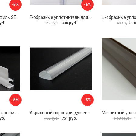
-5%
-5%
Уплотнительный профиль SERVICE PLUS распашной двери BK-704T8
F-образные уплотнители для душевой кабины IDDIS 965S8F01DZ
уб.
334 руб.
4
352 руб.
489 руб.
-5%
-5%
Уплотнительный ПВХ профиль для стекла 8 мм SERVICE PLUS PVH04-910WM8
Акриловый порог для душевой SERVICE PLUS PA04-601KW
уб.
751 руб.
1
790 руб.
1 104 руб.