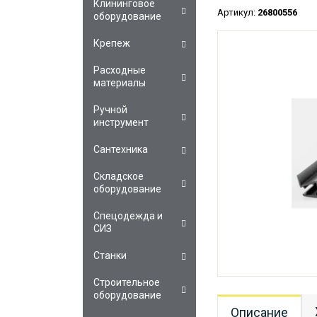
Клининговое
Артикул:
26800556
оборудование
Крепеж
Расходные
материалы
Ручной
инструмент
Сантехника
Складское
оборудование
Спецодежда и
СИЗ
Станки
Строительное
оборудование
Описание