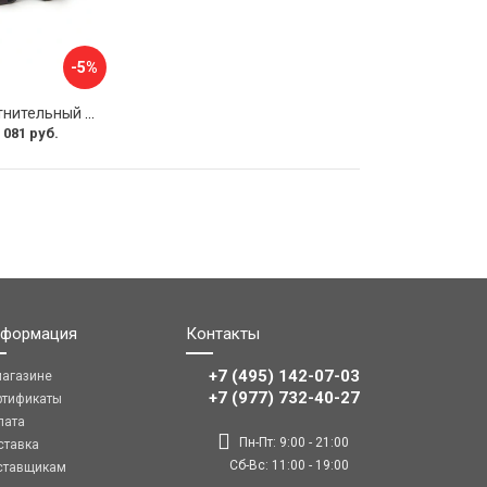
-5%
Магнитный уплотнительный профиль для стекла 8мм SERVICE PLUS PVH04-914GFM8
 081 руб.
формация
Контакты
+7 (495) 142-07-03
магазине
‎‎+7 (977) 732-40-27
ртификаты
лата
Пн-Пт: 9:00 - 21:00
ставка
Сб-Вс: 11:00 - 19:00
ставщикам