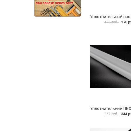
170 р
179 руб.
344 р
362 руб.