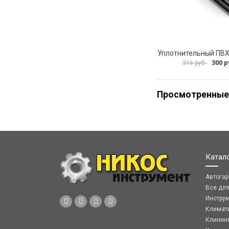
300 р
316 руб.
Просмотренные
Катал
Автога
Все дл
Инстру
Климат
Клинин