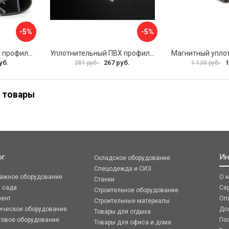
-5%
-5%
Уплотнительный ПВХ профиль для стекла 8мм SERVICE PLUS PVH04-906GFM8
Уплотнительный ПВХ профиль для стекла 8 мм SERVICE PLUS PVH04-909KW8
уб.
267 руб.
1
281 руб.
1 138 руб.
 товары
ог
Ин
Складское оборудование
Спецодежда и СИЗ
ражное оборудование
О 
Станки
я сада
Се
Строительное оборудование
мент
Оп
Строительные материалы
ическое оборудование
До
Товары для отдыха
говое оборудование
По
Товары для офиса и дома