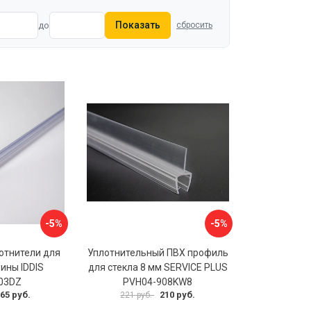
Показать
до
сбросить
-5%
-5%
отнители для
Уплотнительный ПВХ профиль
ины IDDIS
для стекла 8 мм SERVICE PLUS
03DZ
PVH04-908KW8
65 руб.
210 руб.
221 руб.