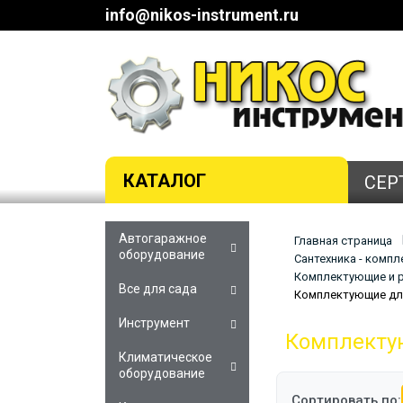
info@nikos-instrument.ru
КАТАЛОГ
СЕР
Автогаражное
Главная страница
оборудование
Сантехника - комп
Комплектующие и р
Все для сада
Комплектующие для
Инструмент
Комплектую
Климатическое
оборудование
Сортировать по: