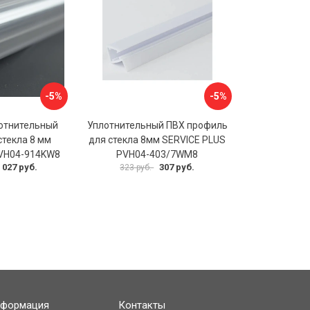
-5%
-5%
отнительный
Уплотнительный ПВХ профиль
стекла 8 мм
для стекла 8мм SERVICE PLUS
PVH04-914KW8
PVH04-403/7WM8
 027 руб.
307 руб.
323 руб.
формация
Контакты