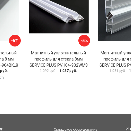
-5%
-5%
ительный
Магнитный уплотнительный
Магнитный упл
ла 8 мм
профиль для стекла 8мм
профиль для 
4-904BKL8
SERVICE PLUS PVH04-902WM8
SERVICE PLUS 
 руб.
1 037 руб.
1
1 092 руб.
1 081 руб.
73
ог
Ин
Складское оборудование