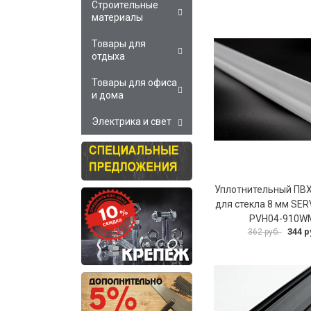
Строительные
материалы
Товары для
отдыха
Товары для офиса
и дома
Электрика и свет
Уплотнительный ПВ
для стекла 8 мм SER
PVH04-910W
344 р
362 руб.