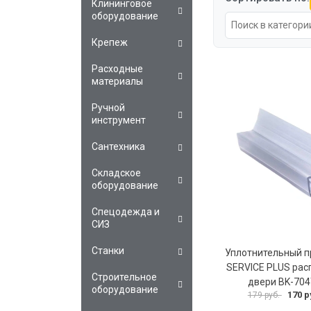
Клининговое
оборудование
Крепеж
Расходные
материалы
Ручной
инструмент
Сантехника
Складское
оборудование
Спецодежда и
СИЗ
Станки
Уплотнительный 
SERVICE PLUS ра
Строительное
двери BK-70
оборудование
170 р
179 руб.