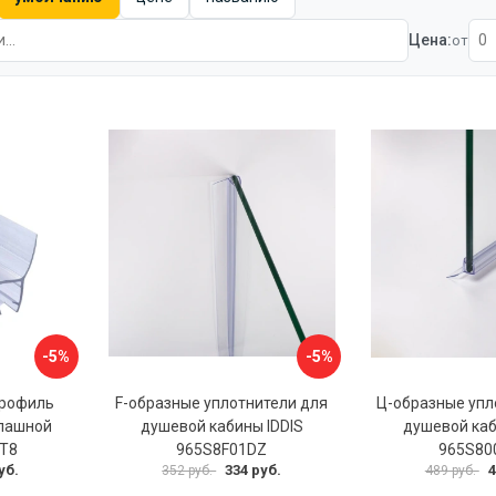
Цена:
от
-5%
-5%
профиль
F-образные уплотнители для
Ц-образные упл
спашной
душевой кабины IDDIS
душевой каб
4T8
965S8F01DZ
965S80
уб.
334 руб.
4
352 руб.
489 руб.