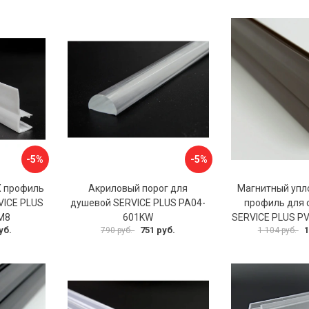
-5%
-5%
Х профиль
Акриловый порог для
Магнитный упл
VICE PLUS
душевой SERVICE PLUS PA04-
профиль для 
M8
601KW
SERVICE PLUS P
уб.
751 руб.
1
790 руб.
1 104 руб.