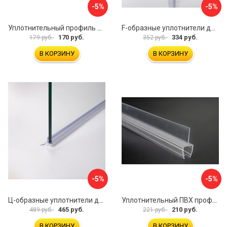
-5%
-5%
Уплотнительный профиль SERVICE PLUS распашной двери BK-704T8
F-образные уплотнители для душевой кабины IDDIS 965S8F01DZ
170 руб.
334 руб.
179 руб.
352 руб.
В КОРЗИНУ
В КОРЗИНУ
-5%
-5%
Ц-образные уплотнители для душевой кабины IDDIS 965S8003DZ
Уплотнительный ПВХ профиль для стекла 8 мм SERVICE PLUS PVH04-908KW8
465 руб.
210 руб.
489 руб.
221 руб.
В КОРЗИНУ
В КОРЗИНУ