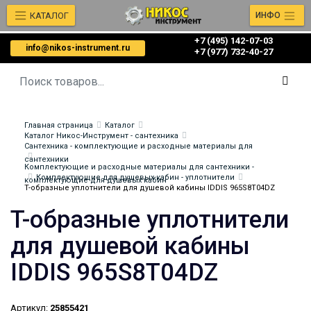
КАТАЛОГ
ИНФО
+7 (495) 142-07-03
info@nikos-instrument.ru
‎‎+7 (977) 732-40-27
Главная страница
Каталог
Каталог Никос-Инструмент - сантехника
Сантехника - комплектующие и расходные материалы для
сантехники
Комплектующие и расходные материалы для сантехники -
Комплектующие для душевых кабин - уплотнители
комплектующие для душевых кабин
T-образные уплотнители для душевой кабины IDDIS 965S8T04DZ
T-образные уплотнители
для душевой кабины
IDDIS 965S8T04DZ
Артикул:
25855421