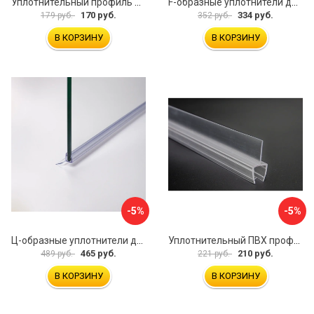
Уплотнительный профиль SERVICE PLUS распашной двери BK-704T8
F-образные уплотнители для душевой кабины IDDIS 965S8F01DZ
170 руб.
334 руб.
179 руб.
352 руб.
В КОРЗИНУ
В КОРЗИНУ
-5%
-5%
Ц-образные уплотнители для душевой кабины IDDIS 965S8003DZ
Уплотнительный ПВХ профиль для стекла 8 мм SERVICE PLUS PVH04-908KW8
465 руб.
210 руб.
489 руб.
221 руб.
В КОРЗИНУ
В КОРЗИНУ