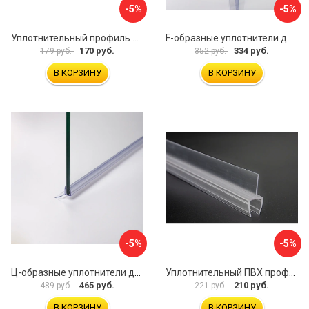
-5%
-5%
Уплотнительный профиль SERVICE PLUS распашной двери BK-704T8
F-образные уплотнители для душевой кабины IDDIS 965S8F01DZ
170 руб.
334 руб.
179 руб.
352 руб.
В КОРЗИНУ
В КОРЗИНУ
-5%
-5%
Ц-образные уплотнители для душевой кабины IDDIS 965S8003DZ
Уплотнительный ПВХ профиль для стекла 8 мм SERVICE PLUS PVH04-908KW8
465 руб.
210 руб.
489 руб.
221 руб.
В КОРЗИНУ
В КОРЗИНУ