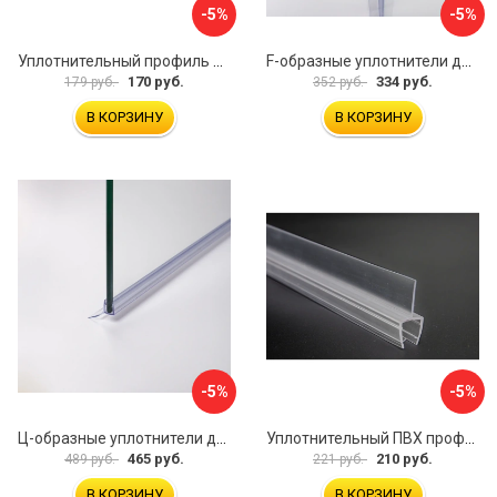
-5%
-5%
Уплотнительный профиль SERVICE PLUS распашной двери BK-704T8
F-образные уплотнители для душевой кабины IDDIS 965S8F01DZ
170 руб.
334 руб.
179 руб.
352 руб.
В КОРЗИНУ
В КОРЗИНУ
-5%
-5%
Ц-образные уплотнители для душевой кабины IDDIS 965S8003DZ
Уплотнительный ПВХ профиль для стекла 8 мм SERVICE PLUS PVH04-908KW8
465 руб.
210 руб.
489 руб.
221 руб.
В КОРЗИНУ
В КОРЗИНУ