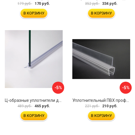
170 руб.
334 руб.
179 руб.
352 руб.
В КОРЗИНУ
В КОРЗИНУ
-5%
-5%
Ц-образные уплотнители для душевой кабины IDDIS 965S8003DZ
Уплотнительный ПВХ профиль для стекла 8 мм SERVICE PLUS PVH04-908KW8
465 руб.
210 руб.
489 руб.
221 руб.
В КОРЗИНУ
В КОРЗИНУ