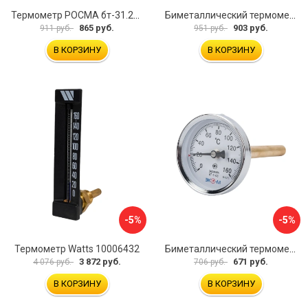
Термометр РОСМА бт-31.211 D070-02104
Биметаллический термометр BD ТБ 63Т/46 1161001031
865 руб.
903 руб.
911 руб.
951 руб.
В КОРЗИНУ
В КОРЗИНУ
-5%
-5%
Термометр Watts 10006432
Биметаллический термометр ЭКО-М БТ-1-63 БТ-1-63-160С-L100
3 872 руб.
671 руб.
4 076 руб.
706 руб.
В КОРЗИНУ
В КОРЗИНУ