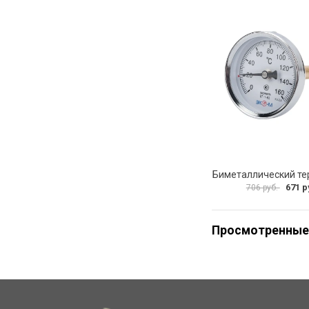
671 р
706 руб.
Просмотренные