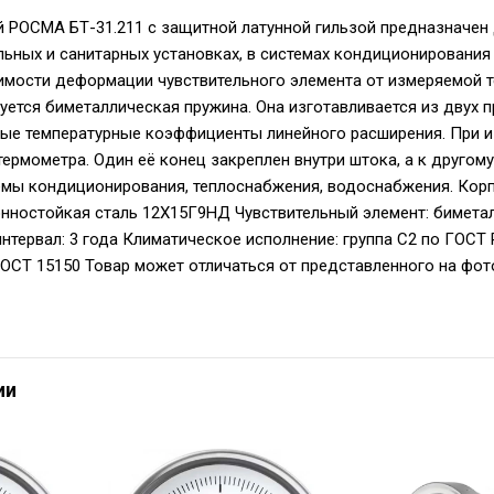
 РОСМА БТ-31.211 с защитной латунной гильзой предназначен 
ельных и санитарных установках, в системах кондиционирования
имости деформации чувствительного элемента от измеряемой т
уется биметаллическая пружина. Она изготавливается из двух 
е температурные коэффициенты линейного расширения. При из
термометра. Один её конец закреплен внутри штока, а к другом
емы кондиционирования, теплоснабжения, водоснабжения. Кор
нностойкая сталь 12Х15Г9НД Чувствительный элемент: биметал
тервал: 3 года Климатическое исполнение: группа C2 по ГОСТ 
 ГОСТ 15150 Товар может отличаться от представленного на фот
ии