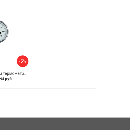
-5%
Биметаллический термометр ЭКО-М БТ-1-100 БТ-1-100-120С-L40
94 руб.