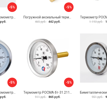
-5%
-5%
Биметаллический термометр BD ТБ 100Р/100 1161001001
Погружной аксиальный термометр Uni-Fitt 321D4232
 руб.
442 руб.
1
465 руб.
1 193 руб.
-5%
-5%
Биметаллический термометр BD ТБ 100Т/150 1161001014
Термометр РОСМА бт-31.211 D070-02104
 руб.
865 руб.
9
911 руб.
951 руб.