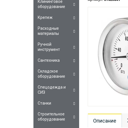
Клининговое
оборудование
Крепеж
Расходные
материалы
Ручной
инструмент
Сантехника
Складское
оборудование
Спецодежда и
СИЗ
Станки
Строительное
оборудование
Описание