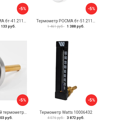
-5%
-5%
Термометр РОСМА бт-41.211 D070-00936
Термометр РОСМА бт-51.211 D070-00940
 133 руб.
1 388 руб.
1 461 руб.
-5%
-5%
Биметаллический термометр BD ТБ 63Т/46 1161001031
Термометр Watts 10006432
03 руб.
3 872 руб.
4 076 руб.