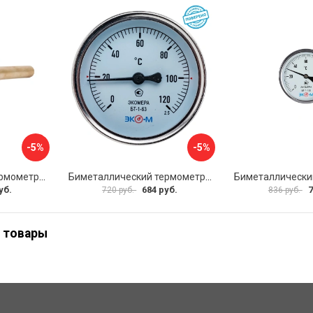
-5%
-5%
Биметаллический термометр ЭКО-М БТ-1-63 БТ-1-63-160С-L100
Биметаллический термометр ЭКО-М БТ-1-63 БТ-1-63-120С-L60
уб.
684 руб.
7
720 руб.
836 руб.
 товары