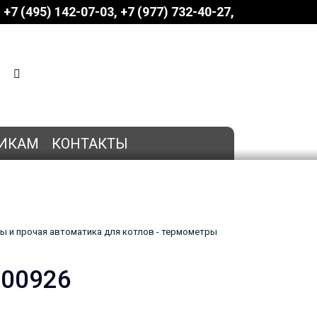
+7 (495) 142-07-03
‎‎+7 (977) 732-40-27
КОРЗИНА
0 позиций
на сумму
0 руб.
ИКАМ
КОНТАКТЫ
ы и прочая автоматика для котлов - термометры
-00926