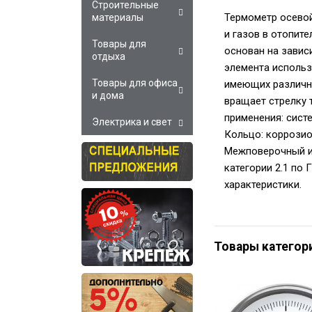
Строительные
Термометр осевой
материалы
и газов в отопит
Товары для
основан на завис
отдыха
элемента использ
Товары для офиса
имеющих различны
и дома
вращает стрелку 
применения: сист
Электрика и свет
Кольцо: коррозио
Межповерочный ин
категории 2.1 по
характеристики.
Товары категор