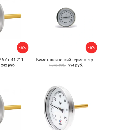
-5%
-5%
Термометр РОСМА бт-41.211 D070-00588
Биметаллический термометр Watts F+R801 OR 10005800
 242 руб.
994 руб.
1 046 руб.