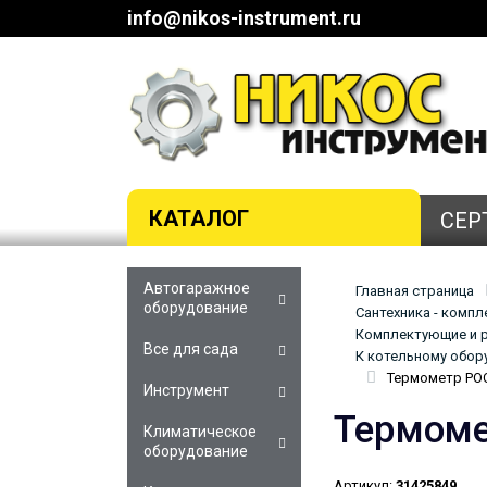
info@nikos-instrument.ru
КАТАЛОГ
СЕР
Автогаражное
Главная страница
оборудование
Сантехника - комп
Комплектующие и р
Все для сада
К котельному обор
Термометр РОС
Инструмент
Термоме
Климатическое
оборудование
Артикул:
31425849