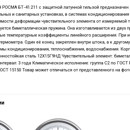
 РОСМА БТ-41.211 с защитной латунной гильзой предназначен 
ельных и санитарных установках, в системах кондиционирования
имости деформации чувствительного элемента от измеряемой т
уется биметаллическая пружина. Она изготавливается из двух 
е температурные коэффициенты линейного расширения. При из
термометра. Один её конец закреплен внутри штока, а к другом
емы кондиционирования, теплоснабжения, водоснабжения. Кор
нностойкая сталь 12Х15Г9НД Чувствительный элемент: биметал
тервал: 3 года Климатическое исполнение: группа C2 по ГОСТ 
 ГОСТ 15150 Товар может отличаться от представленного на фот
ии