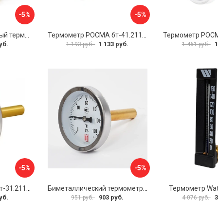
-5%
-5%
Погружной аксиальный термометр Uni-Fitt 321D4232
Термометр РОСМА бт-41.211 D070-00936
уб.
1 133 руб.
1
1 193 руб.
1 461 руб.
-5%
-5%
Термометр РОСМА бт-31.211 D070-02104
Биметаллический термометр BD ТБ 63Т/46 1161001031
Термометр Wat
уб.
903 руб.
3
951 руб.
4 076 руб.