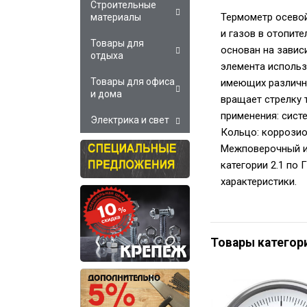
Строительные
Термометр осевой
материалы
и газов в отопит
Товары для
основан на завис
отдыха
элемента использ
Товары для офиса
имеющих различны
и дома
вращает стрелку 
применения: сист
Электрика и свет
Кольцо: коррозио
Межповерочный ин
категории 2.1 по
характеристики.
Товары категор