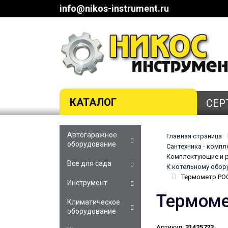
info@nikos-instrument.ru
КАТАЛОГ
СЕР
Автогаражное
Главная страница
оборудование
Сантехника - комп
Комплектующие и р
Все для сада
К котельному обор
Термометр РОС
Инструмент
Термоме
Климатическое
оборудование
Артикул:
31425723