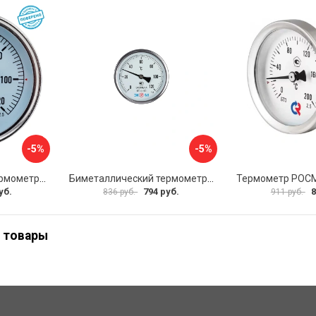
-5%
-5%
Биметаллический термометр ЭКО-М БТ-1-63 БТ-1-63-120С-L60
Биметаллический термометр ЭКО-М БТ-1-100 БТ-1-100-120С-L40
уб.
794 руб.
8
836 руб.
911 руб.
 товары