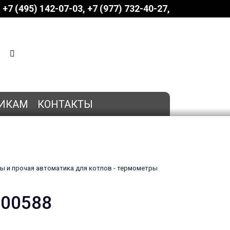
+7 (495) 142-07-03
‎‎+7 (977) 732-40-27
КОРЗИНА
0 позиций
на сумму
0 руб.
ИКАМ
КОНТАКТЫ
ы и прочая автоматика для котлов - термометры
-00588