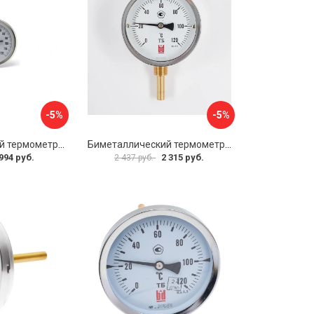
-5%
-5%
Биметаллический термометр Watts F+R801 OR 10005800
Биметаллический термометр BD ТБ 100Р/100 1161001001
994 руб.
2 315 руб.
2 437 руб.