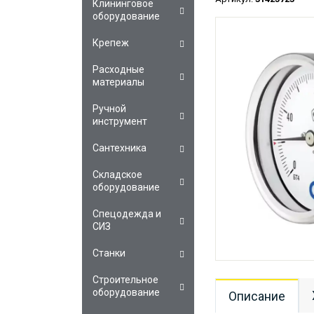
Клининговое
оборудование
Крепеж
Расходные
материалы
Ручной
инструмент
Сантехника
Складское
оборудование
Спецодежда и
СИЗ
Станки
Строительное
оборудование
Описание