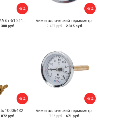
-5%
-5%
Термометр РОСМА бт-51.211 D070-00940
Биметаллический термометр BD ТБ 100Т/150 1161001014
 388 руб.
2 315 руб.
2 437 руб.
-5%
-5%
ts 10006432
Биметаллический термометр ЭКО-М БТ-1-63 БТ-1-63-160С-L100
 872 руб.
671 руб.
706 руб.