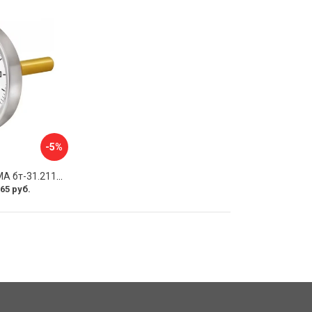
-5%
Термометр РОСМА бт-31.211 D070-00926
65 руб.