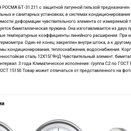
 РОСМА БТ-31.211 с защитной латунной гильзой предназначен 
ельных и санитарных установках, в системах кондиционирования
имости деформации чувствительного элемента от измеряемой т
уется биметаллическая пружина. Она изготавливается из двух 
е температурные коэффициенты линейного расширения. При из
термометра. Один её конец закреплен внутри штока, а к другом
емы кондиционирования, теплоснабжения, водоснабжения. Кор
нностойкая сталь 12Х15Г9НД Чувствительный элемент: биметал
тервал: 3 года Климатическое исполнение: группа C2 по ГОСТ 
 ГОСТ 15150 Товар может отличаться от представленного на фот
ии