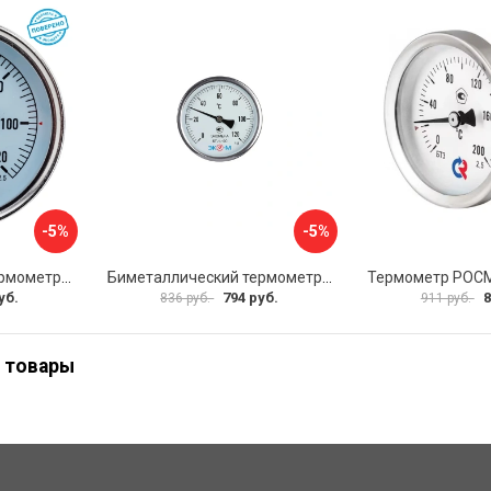
-5%
-5%
Биметаллический термометр ЭКО-М БТ-1-63 БТ-1-63-120С-L60
Биметаллический термометр ЭКО-М БТ-1-100 БТ-1-100-120С-L40
уб.
794 руб.
8
836 руб.
911 руб.
 товары