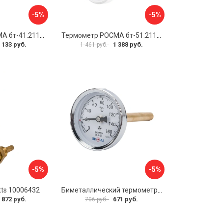
-5%
-5%
Термометр РОСМА бт-41.211 D070-00936
Термометр РОСМА бт-51.211 D070-00940
 133 руб.
1 388 руб.
1 461 руб.
-5%
-5%
ts 10006432
Биметаллический термометр ЭКО-М БТ-1-63 БТ-1-63-160С-L100
 872 руб.
671 руб.
706 руб.