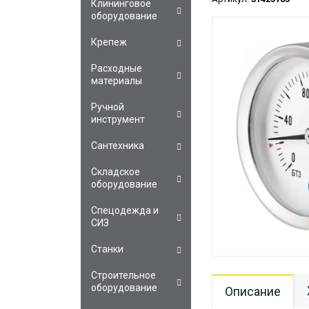
Клининговое
оборудование
Крепеж
Расходные
материалы
Ручной
инструмент
Сантехника
Складское
оборудование
Спецодежда и
СИЗ
Станки
Строительное
оборудование
Описание