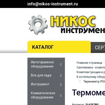
info@nikos-instrument.ru
КАТАЛОГ
СЕР
Автогаражное
Главная страница
оборудование
Сантехника - комп
Комплектующие и р
Все для сада
К котельному обор
Термометр РОС
Инструмент
Термоме
Климатическое
оборудование
Артикул:
31425783