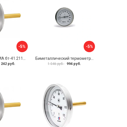
-5%
-5%
Термометр РОСМА бт-41.211 D070-00588
Биметаллический термометр Watts F+R801 OR 10005800
 242 руб.
994 руб.
1 046 руб.