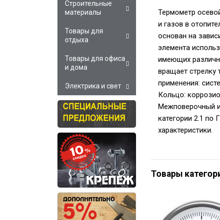
Строительные
Термометр осевой
материалы
и газов в отопит
Товары для
основан на завис
отдыха
элемента использ
Товары для офиса
имеющих различны
и дома
вращает стрелку 
применения: сист
Электрика и свет
Кольцо: коррозио
Межповерочный ин
категории 2.1 по
характеристики.
Товары категор