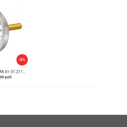
-5%
Термометр РОСМА бт-31.211 D070-00926
65 руб.