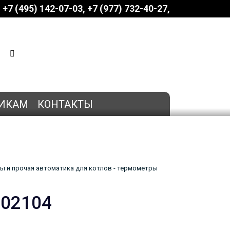
+7 (495) 142-07-03
‎‎+7 (977) 732-40-27
КОРЗИНА
0 позиций
на сумму
0 руб.
ИКАМ
КОНТАКТЫ
ы и прочая автоматика для котлов - термометры
-02104