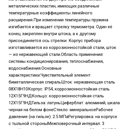
металлических пластин, имеющих различные
температурные коэффициенты линейного
расширения.При изменении температуры пружина
изгибается и вращает стрелку термометра. Один её
конец закреплен внутри штока, а к другому
присоединяется ось стрелки. Корпус прибора
изготавливается из коррозионностойкой стали, шток
— из нержавеющей стали.Область применения:
системы кондиционирования, теплоснабжения,
водоснабжения.Основные
характеристики:Чувствительный элемент:
биметаллическая спиральШток: нержавеющая сталь
08Х18Н10Корпус: IP54, коррозионностойкая сталь
12Х15Г9НДКольцо: коррозионностойкая сталь
12Х15Г9НДГильза: латуньЦиферблат: алюминий, шкала
черная на белом фонеСтекло: минеральноеРабочее
давление (на гильзе): 2.5 МПаРегулировка: на корпусе
с тыльной стороныМежповерочный интервал: 3