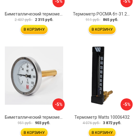
-5%
-5%
Биметаллический термометр BD ТБ 100Т/150 1161001014
Термометр РОСМА бт-31.211 D070-02104
2 315 руб.
865 руб.
2 437 руб.
911 руб.
В КОРЗИНУ
В КОРЗИНУ
-5%
-5%
Биметаллический термометр BD ТБ 63Т/46 1161001031
Термометр Watts 10006432
903 руб.
3 872 руб.
951 руб.
4 076 руб.
В КОРЗИНУ
В КОРЗИНУ