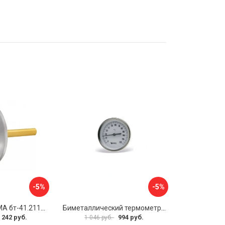
-5%
-5%
Термометр РОСМА бт-41.211 D070-00588
Биметаллический термометр Watts F+R801 OR 10005800
 242 руб.
994 руб.
1 046 руб.