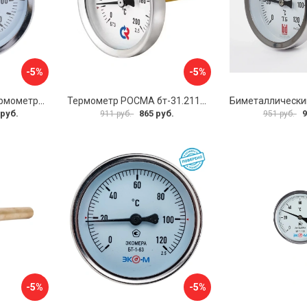
-5%
-5%
Биметаллический термометр BD ТБ 100Т/150 1161001014
Термометр РОСМА бт-31.211 D070-02104
 руб.
865 руб.
9
911 руб.
951 руб.
-5%
-5%