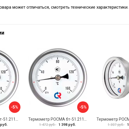
овара может отличаться, смотреть технические характеристики.
ии
-5%
-5%
Термометр РОСМА бт-51.211 D070-00941
Термометр РОСМА бт-51.211 D070-00943
 руб.
1 398 руб.
1
1 472 руб.
1 307 руб.