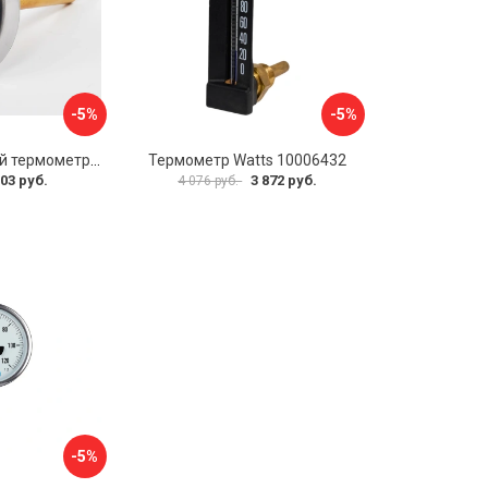
-5%
-5%
Биметаллический термометр BD ТБ 63Т/46 1161001031
Термометр Watts 10006432
03 руб.
3 872 руб.
4 076 руб.
-5%