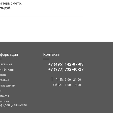
Биметаллический термометр ЭКО-М БТ-1-100 БТ-1-100-120С-L40
94 руб.
формация
Контакты
+7 (495) 142-07-03
магазине
‎‎+7 (977) 732-40-27
ртификаты
лата
Пн-Пт: 9:00 - 21:00
ставка
Сб-Вс: 11:00 - 19:00
ставщикам
ог
нтакты
литика
нфиденциальности