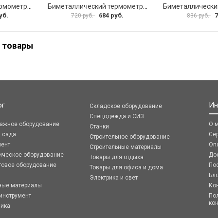
Биметаллический термометр ЭКО-М БТ-1-63 БТ-1-63-160С-L100
Биметаллический термометр ЭКО-М БТ-1-63 БТ-1-63-120С-L60
уб.
684 руб.
7
720 руб.
836 руб.
 товары
ог
Ин
Складское оборудование
Спецодежда и СИЗ
ражное оборудование
О 
Станки
я сада
Се
Строительное оборудование
мент
Оп
Строительные материалы
ическое оборудование
До
Товары для отдыха
говое оборудование
По
Товары для офиса и дома
Бл
Электрика и свет
ные материалы
Ко
инструмент
По
ко
ника