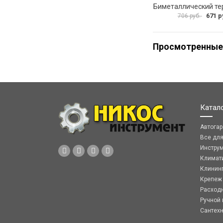
671 р
706 руб.
Просмотренные
Катал
Автога
Все дл
Инстру
Климат
Клинин
Крепеж
Расход
Ручной 
Сантех