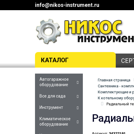
info@nikos-instrument.ru
КАТАЛОГ
СЕР
Автогаражное
Главная страница
оборудование
Сантехника - комп
Комплектующие и р
Все для сада
К котельному обор
Радиальный те
Инструмент
Радиаль
Климатическое
оборудование
Артикул:
34322191