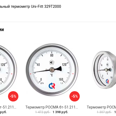
ьный термометр Uni-Fitt 329T2000
ии
-5%
-5%
Термометр РОСМА бт-51.211 D070-00941
Термометр РОСМА бт-51.211 D070-00943
 руб.
1 398 руб.
1
1 472 руб.
1 307 руб.