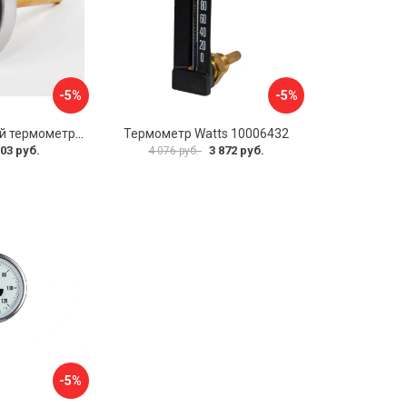
-5%
-5%
Биметаллический термометр BD ТБ 63Т/46 1161001031
Термометр Watts 10006432
03 руб.
3 872 руб.
4 076 руб.
-5%