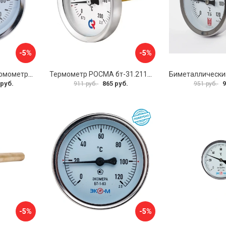
-5%
-5%
Биметаллический термометр BD ТБ 100Т/150 1161001014
Термометр РОСМА бт-31.211 D070-02104
 руб.
865 руб.
9
911 руб.
951 руб.
-5%
-5%