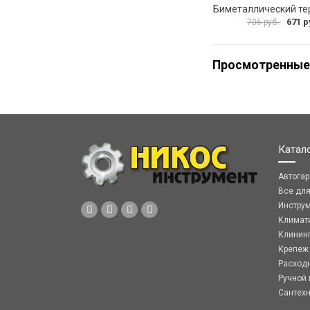
671 р
706 руб.
Просмотренные
Катал
Автога
Все дл
Инстру
Климат
Клинин
Крепеж
Расход
Ручной 
Сантех