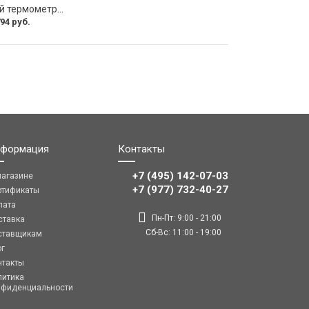
Биметаллический термометр ЭКО-М БТ-1-100 БТ-1-100-120С-L40
94 руб.
формация
Контакты
+7 (495) 142-07-03
магазине
‎‎+7 (977) 732-40-27
ртификаты
лата
Пн-Пт: 9:00 - 21:00
ставка
Сб-Вс: 11:00 - 19:00
ставщикам
ог
нтакты
литика
нфиденциальности