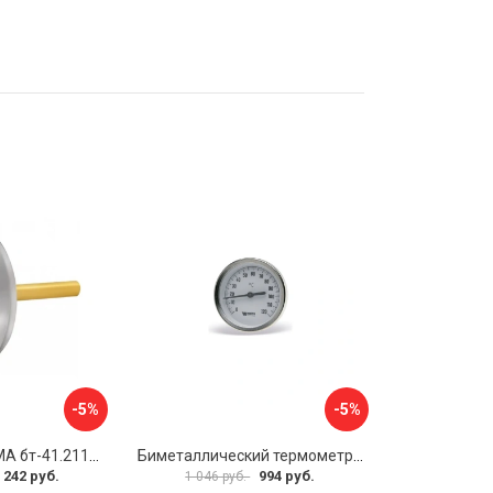
-5%
-5%
Термометр РОСМА бт-41.211 D070-00588
Биметаллический термометр Watts F+R801 OR 10005800
 242 руб.
994 руб.
1 046 руб.