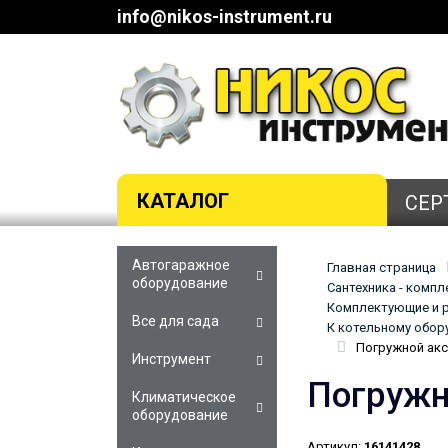
info@nikos-instrument.ru
КАТАЛОГ
СЕР
Автогаражное
Главная страница
оборудование
Сантехника - комп
Комплектующие и р
Все для сада
К котельному обор
Погружной акс
Инструмент
Погружн
Климатическое
оборудование
Артикул:
16141428