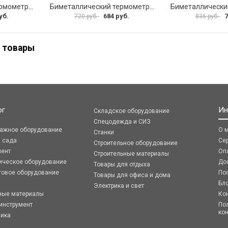
Биметаллический термометр ЭКО-М БТ-1-63 БТ-1-63-160С-L100
Биметаллический термометр ЭКО-М БТ-1-63 БТ-1-63-120С-L60
уб.
684 руб.
7
720 руб.
836 руб.
 товары
ог
Ин
Складское оборудование
Спецодежда и СИЗ
ражное оборудование
О 
Станки
я сада
Се
Строительное оборудование
мент
Оп
Строительные материалы
ическое оборудование
До
Товары для отдыха
говое оборудование
По
Товары для офиса и дома
Бл
Электрика и свет
ные материалы
Ко
инструмент
По
ко
ника