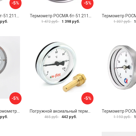
-5%
-5%
Термометр РОСМА бт-51.211 D070-00941
Термометр РОСМА бт-51.211 D070-00943
 руб.
1 398 руб.
1
1 472 руб.
1 307 руб.
-5%
-5%
Биметаллический термометр BD ТБ 100Р/100 1161001001
Погружной аксиальный термометр Uni-Fitt 321D4232
 руб.
442 руб.
1
465 руб.
1 193 руб.