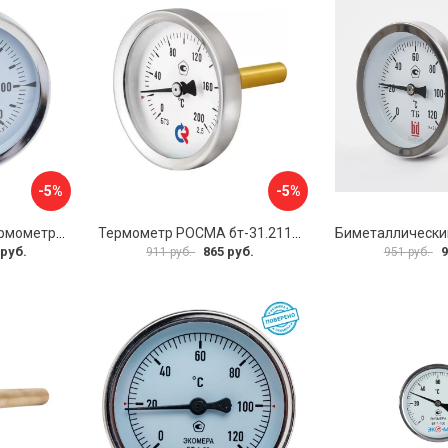
-5%
-5%
Биметаллический термометр BD ТБ 100Т/150 1161001014
Термометр РОСМА бт-31.211 D070-02104
 руб.
865 руб.
9
911 руб.
951 руб.