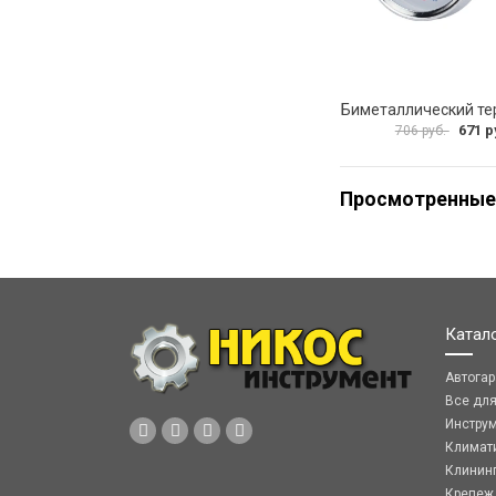
671 р
706 руб.
Просмотренные
Катал
Автога
Все дл
Инстру
Климат
Клинин
Крепеж