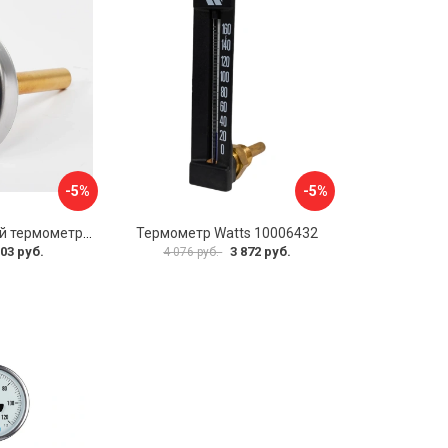
-5%
-5%
Биметаллический термометр BD ТБ 63Т/46 1161001031
Термометр Watts 10006432
03 руб.
3 872 руб.
4 076 руб.