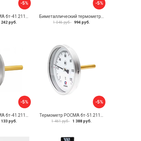
-5%
-5%
Термометр РОСМА бт-41.211 D070-00588
Биметаллический термометр Watts F+R801 OR 10005800
 242 руб.
994 руб.
1 046 руб.
-5%
-5%
Термометр РОСМА бт-41.211 D070-00936
Термометр РОСМА бт-51.211 D070-00940
 133 руб.
1 388 руб.
1 461 руб.