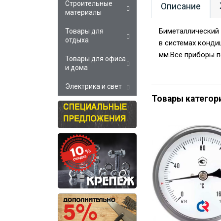
Строительные
Описание
материалы
Биметаллический 
Товары для
отдыха
в системах конди
мм.Все приборы 
Товары для офиса
и дома
Электрика и свет
Товары категор