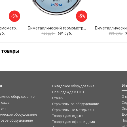
-5%
-5%
Биметаллический термометр ЭКО-М БТ-1-63 БТ-1-63-160С-L100
Биметаллический термометр ЭКО-М БТ-1-63 БТ-1-63-120С-L60
уб.
684 руб.
7
720 руб.
836 руб.
 товары
ог
Ин
Складское оборудование
Спецодежда и СИЗ
ражное оборудование
О 
Станки
я сада
Се
Строительное оборудование
мент
Оп
Строительные материалы
ическое оборудование
До
Товары для отдыха
говое оборудование
По
Товары для офиса и дома
Бл