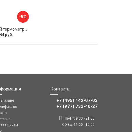
-5%
Биметаллический термометр ЭКО-М БТ-1-100 БТ-1-100-120С-L40
94 руб.
формация
Контакты
+7 (495) 142-07-03
магазине
‎‎+7 (977) 732-40-27
ртификаты
лата
Пн-Пт: 9:00 - 21:00
ставка
Сб-Вс: 11:00 - 19:00
ставщикам
ог