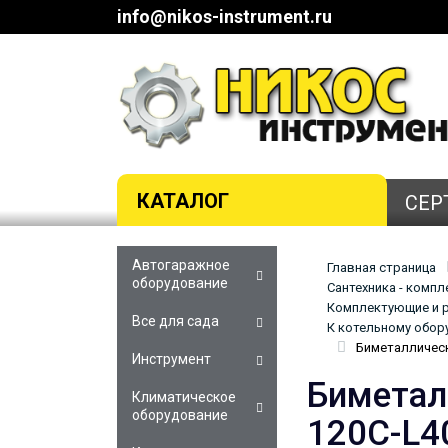
info@nikos-instrument.ru
КАТАЛОГ
СЕР
Автогаражное
Главная страница
оборудование
Сантехника - комп
Комплектующие и р
Все для сада
К котельному обор
Биметаллическ
Инструмент
Биметал
Климатическое
оборудование
120С-L4