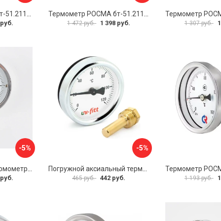
Термометр РОСМА бт-51.211 D070-00941
Термометр РОСМА бт-51.211 D070-00943
 руб.
1 398 руб.
1
1 472 руб.
1 307 руб.
-5%
-5%
Биметаллический термометр BD ТБ 100Р/100 1161001001
Погружной аксиальный термометр Uni-Fitt 321D4232
 руб.
442 руб.
1
465 руб.
1 193 руб.