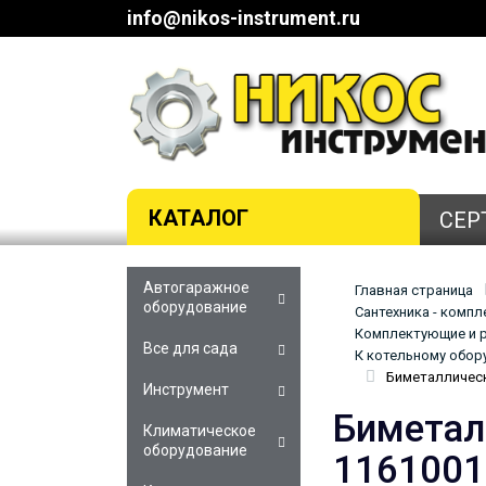
info@nikos-instrument.ru
КАТАЛОГ
СЕР
Автогаражное
Главная страница
оборудование
Сантехника - комп
Комплектующие и р
Все для сада
К котельному обор
Биметаллическ
Инструмент
Биметал
Климатическое
оборудование
1161001