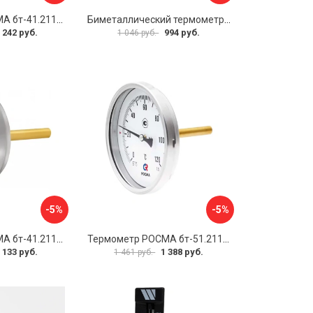
Термометр РОСМА бт-41.211 D070-00588
Биметаллический термометр Watts F+R801 OR 10005800
 242 руб.
994 руб.
1 046 руб.
-5%
-5%
Термометр РОСМА бт-41.211 D070-00936
Термометр РОСМА бт-51.211 D070-00940
 133 руб.
1 388 руб.
1 461 руб.