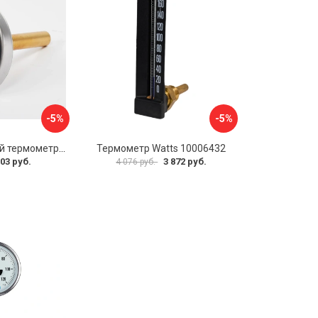
-5%
-5%
Биметаллический термометр BD ТБ 63Т/46 1161001031
Термометр Watts 10006432
03 руб.
3 872 руб.
4 076 руб.