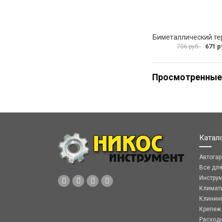
671 р
706 руб.
Просмотренные
Катал
Автога
Все дл
Инстру
Климат
Клинин
Крепеж
Расход