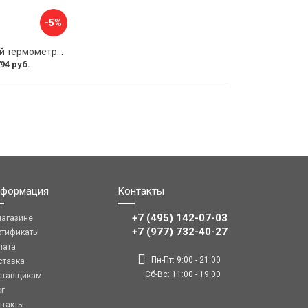
-5%
Биметаллический термометр ЭКО-М БТ-1-100 БТ-1-100-120С-L40
94 руб.
формация
Контакты
+7 (495) 142-07-03
магазине
‎‎+7 (977) 732-40-27
ртификаты
лата
Пн-Пт: 9:00 - 21:00
ставка
Сб-Вс: 11:00 - 19:00
ставщикам
ог
нтакты