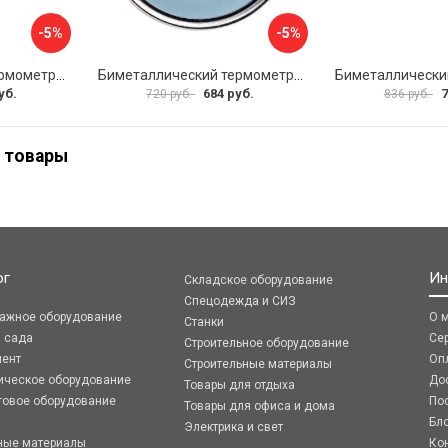
-5%
-5%
Биметаллический термометр ЭКО-М БТ-1-63 БТ-1-63-160С-L100
Биметаллический термометр ЭКО-М БТ-1-63 БТ-1-63-120С-L60
уб.
684 руб.
7
720 руб.
836 руб.
 товары
ог
Ин
Складское оборудование
Спецодежда и СИЗ
ражное оборудование
О 
Станки
я сада
Се
Строительное оборудование
мент
Оп
Строительные материалы
ическое оборудование
До
Товары для отдыха
говое оборудование
По
Товары для офиса и дома
Бл
Электрика и свет
ные материалы
Ко