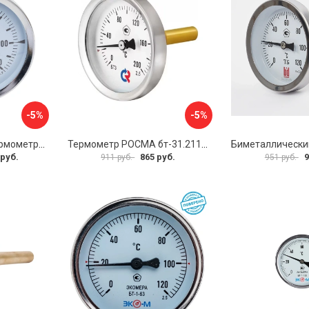
-5%
-5%
Биметаллический термометр BD ТБ 100Т/150 1161001014
Термометр РОСМА бт-31.211 D070-02104
 руб.
865 руб.
9
911 руб.
951 руб.