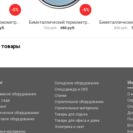
-5%
-5%
Биметаллический термометр ЭКО-М БТ-1-63 БТ-1-63-160С-L100
Биметаллический термометр ЭКО-М БТ-1-63 БТ-1-63-120С-L60
уб.
684 руб.
7
720 руб.
836 руб.
 товары
ог
Ин
Складское оборудование
Спецодежда и СИЗ
ражное оборудование
О 
Станки
я сада
Се
Строительное оборудование
мент
Оп
Строительные материалы
ическое оборудование
До
Товары для отдыха
говое оборудование
По
Товары для офиса и дома
Бл
Электрика и свет
ные материалы
Ко