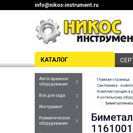
info@nikos-instrument.ru
КАТАЛОГ
СЕР
Автогаражное
Главная страница
оборудование
Сантехника - комп
Комплектующие и р
Все для сада
К котельному обор
Биметаллическ
Инструмент
Биметал
Климатическое
оборудование
1161001