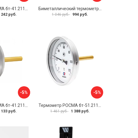
Термометр РОСМА бт-41.211 D070-00588
Биметаллический термометр Watts F+R801 OR 10005800
 242 руб.
994 руб.
1 046 руб.
-5%
-5%
Термометр РОСМА бт-41.211 D070-00936
Термометр РОСМА бт-51.211 D070-00940
 133 руб.
1 388 руб.
1 461 руб.