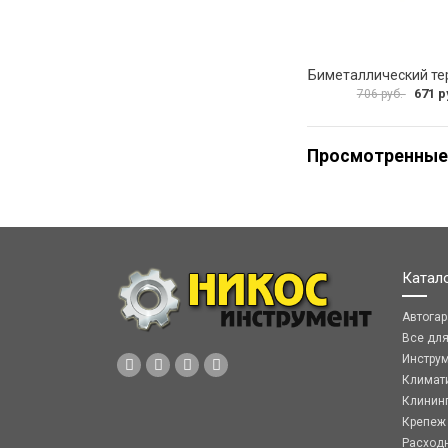
671 р
706 руб.
Просмотренные
Катал
Автога
Все дл
Инстру
Климат
Клинин
Крепеж
Расход