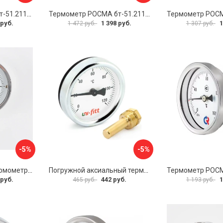
Термометр РОСМА бт-51.211 D070-00941
Термометр РОСМА бт-51.211 D070-00943
 руб.
1 398 руб.
1
1 472 руб.
1 307 руб.
-5%
-5%
Биметаллический термометр BD ТБ 100Р/100 1161001001
Погружной аксиальный термометр Uni-Fitt 321D4232
 руб.
442 руб.
1
465 руб.
1 193 руб.