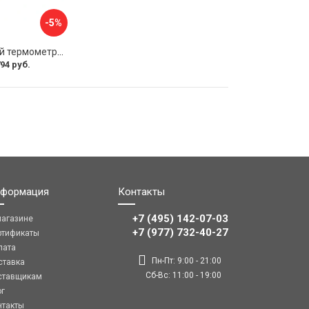
-5%
Биметаллический термометр ЭКО-М БТ-1-100 БТ-1-100-120С-L40
94 руб.
формация
Контакты
+7 (495) 142-07-03
магазине
‎‎+7 (977) 732-40-27
ртификаты
лата
Пн-Пт: 9:00 - 21:00
ставка
Сб-Вс: 11:00 - 19:00
ставщикам
ог
нтакты