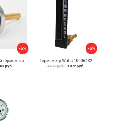
-5%
-5%
Биметаллический термометр BD ТБ 63Т/46 1161001031
Термометр Watts 10006432
03 руб.
3 872 руб.
4 076 руб.