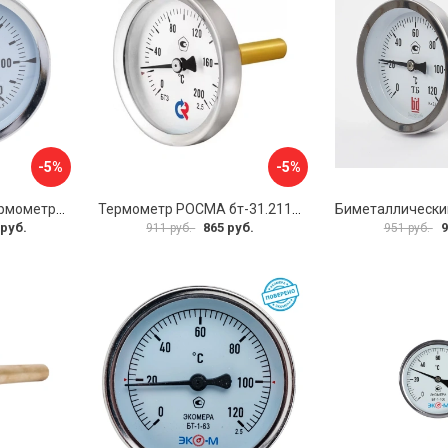
-5%
-5%
Биметаллический термометр BD ТБ 100Т/150 1161001014
Термометр РОСМА бт-31.211 D070-02104
 руб.
865 руб.
9
911 руб.
951 руб.