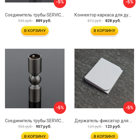
-5%
-5%
Соединитель трубы SERVICE PLUS S02-511WM/sus304
Коннектор каркаса для душевой перегородки Walk In IDDIS Slide SLI1BS0i23
889 руб.
828 руб.
936 руб.
872 руб.
В КОРЗИНУ
В КОРЗИНУ
-5%
-5%
Соединитель трубы SERVICE PLUS S02-511GFM/sus304
Держатель-фиксатор для занавесок в ванной Профитт 1649106
907 руб.
123 руб.
955 руб.
129 руб.
В КОРЗИНУ
В КОРЗИНУ