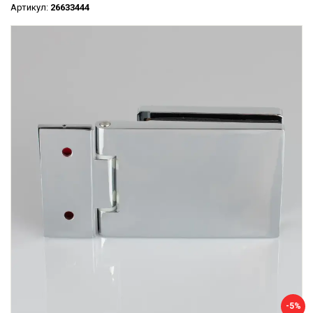
Артикул:
26633444
-5%