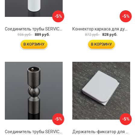
-5%
-5%
Соединитель трубы SERVICE PLUS S02-511WM/sus304
Коннектор каркаса для душевой перегородки Walk In IDDIS Slide SLI1BS0i23
889 руб.
828 руб.
936 руб.
872 руб.
В КОРЗИНУ
В КОРЗИНУ
-5%
-5%
Соединитель трубы SERVICE PLUS S02-511GFM/sus304
Держатель-фиксатор для занавесок в ванной Профитт 1649106