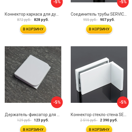
-5%
-5%
Коннектор каркаса для душевой перегородки Walk In IDDIS Slide SLI1BS0i23
Соединитель трубы SERVICE PLUS S02-511GFM/sus304
828 руб.
907 руб.
872 руб.
955 руб.
В КОРЗИНУ
В КОРЗИНУ
-5%
-5%
Держатель-фиксатор для занавесок в ванной Профитт 1649106
Коннектор стекло-стена SERVICE PLUS K02-203WM/sus304
123 руб.
2 390 руб.
129 руб.
2 516 руб.
В КОРЗИНУ
В КОРЗИНУ