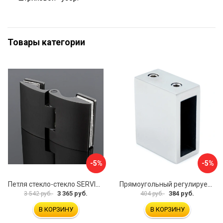
Товары категории
-5%
-5%
Петля стекло-стекло SERVICE PLUS P03-102GRF/brass
Прямоугольный регулируемый коннектор трек-стена SERVICE PLUS CK-106D30-PC
3 365 руб.
384 руб.
3 542 руб.
404 руб.
В КОРЗИНУ
В КОРЗИНУ