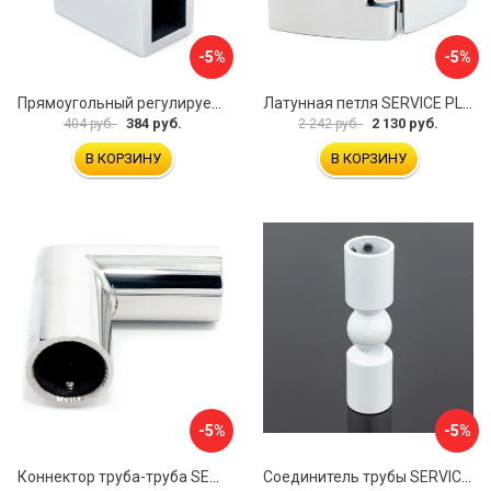
-5%
-5%
Прямоугольный регулируемый коннектор трек-стена SERVICE PLUS CK-106D30-PC
Латунная петля SERVICE PLUS CL-905-PC
384 руб.
2 130 руб.
404 руб.
2 242 руб.
В КОРЗИНУ
В КОРЗИНУ
-5%
-5%
Коннектор труба-труба SERVICE PLUS CK-502D19-PC
Соединитель трубы SERVICE PLUS S02-511WM/sus304