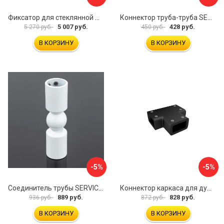
Фиксатор для стеклянной шторки WasserKraft D265
Коннектор труба-труба SERVICE PLUS CK-502D19-PC
5 007 руб.
428 руб.
5 270 руб.
450 руб.
В КОРЗИНУ
В КОРЗИНУ
-5%
-5%
Соединитель трубы SERVICE PLUS S02-511WM/sus304
Коннектор каркаса для душевой перегородки Walk In IDDIS Slide SLI1BS0i23
889 руб.
828 руб.
936 руб.
872 руб.
В КОРЗИНУ
В КОРЗИНУ