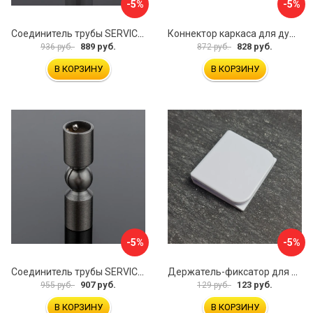
-5%
-5%
Соединитель трубы SERVICE PLUS S02-511WM/sus304
Коннектор каркаса для душевой перегородки Walk In IDDIS Slide SLI1BS0i23
889 руб.
828 руб.
936 руб.
872 руб.
В КОРЗИНУ
В КОРЗИНУ
-5%
-5%
Соединитель трубы SERVICE PLUS S02-511GFM/sus304
Держатель-фиксатор для занавесок в ванной Профитт 1649106
907 руб.
123 руб.
955 руб.
129 руб.
В КОРЗИНУ
В КОРЗИНУ