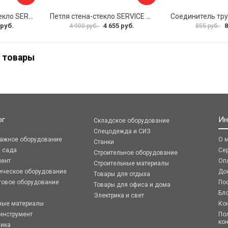
Коннектор стекло-стекло SERVICE PLUS K03-201BLK/brass
Петля стена-стекло SERVICE PLUS P03-103WG/brass
 руб.
4 655 руб.
8
4 900 руб.
855 руб.
 товары
ог
Ин
Складское оборудование
Спецодежда и СИЗ
ражное оборудование
О 
Станки
я сада
Се
Строительное оборудование
мент
Оп
Строительные материалы
ическое оборудование
До
Товары для отдыха
говое оборудование
По
Товары для офиса и дома
Бл
Электрика и свет
ные материалы
Ко
инструмент
По
ко
ника