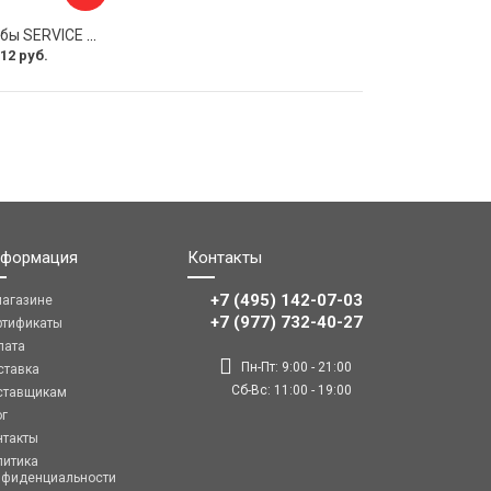
Соединитель трубы SERVICE PLUS S02-510BGM/brass
12 руб.
формация
Контакты
+7 (495) 142-07-03
магазине
‎‎+7 (977) 732-40-27
ртификаты
лата
Пн-Пт: 9:00 - 21:00
ставка
Сб-Вс: 11:00 - 19:00
ставщикам
ог
нтакты
литика
нфиденциальности