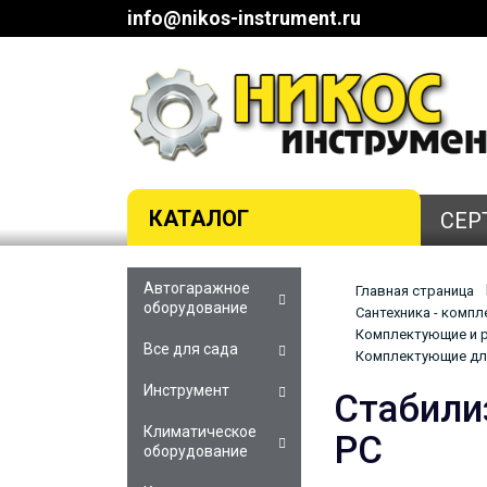
info@nikos-instrument.ru
КАТАЛОГ
СЕР
Автогаражное
Главная страница
оборудование
Сантехника - комп
Комплектующие и р
Все для сада
Комплектующие для
Инструмент
Стабили
Климатическое
PC
оборудование