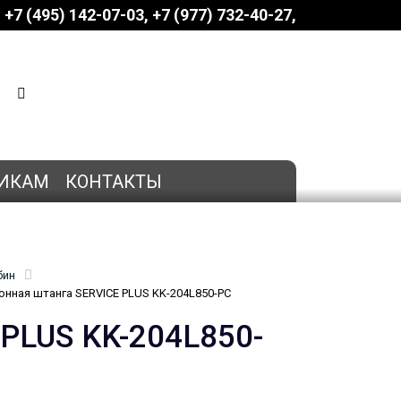
+7 (495) 142-07-03
‎‎+7 (977) 732-40-27
КОРЗИНА
0 позиций
на сумму
0 руб.
ИКАМ
КОНТАКТЫ
бин
онная штанга SERVICE PLUS KK-204L850-PC
PLUS KK-204L850-