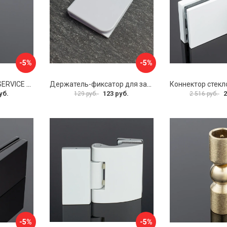
-5%
-5%
Соединитель трубы SERVICE PLUS S02-511GFM/sus304
Держатель-фиксатор для занавесок в ванной Профитт 1649106
уб.
123 руб.
2
129 руб.
2 516 руб.
-5%
-5%