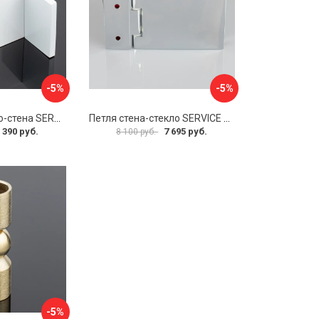
-5%
-5%
Коннектор стекло-стена SERVICE PLUS K02-203WM/sus304
Петля стена-стекло SERVICE PLUS P03-101CR/brass
 390 руб.
7 695 руб.
8 100 руб.
-5%