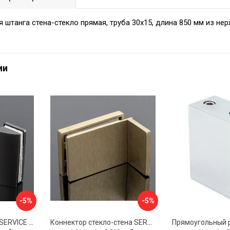
 штанга стена-стекло прямая, труба 30х15, длина 850 мм из н
ии
-5%
-5%
Петля стекло-стекло SERVICE PLUS P03-102GRF/brass
Коннектор стекло-стена SERVICE PLUS K02-203BGD/SUS304