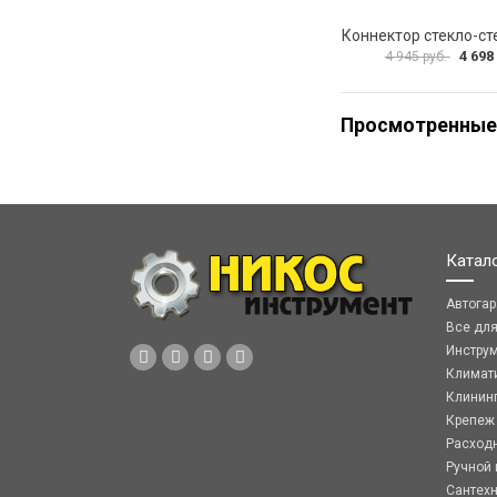
4 698
4 945 руб.
Просмотренные
Катал
Автога
Все дл
Инстру
Климат
Клинин
Крепеж
Расход
Ручной 
Сантех