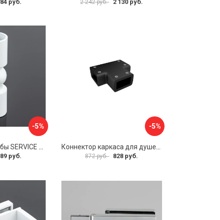
84 руб.
2 130 руб.
2 242 руб.
-5%
-5%
Соединитель трубы SERVICE PLUS S02-511WM/sus304
Коннектор каркаса для душевой перегородки Walk In IDDIS Slide SLI1BS0i23
89 руб.
828 руб.
872 руб.