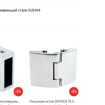
ержавеющей стали SUS304.
-5%
-5%
Прямоугольный регулируемый коннектор трек-стена SERVICE PLUS CK-106D30-PC
Латунная петля SERVICE PLUS CL-905-PC