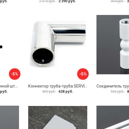
 руб.
2 390 руб.
3
2 516 руб.
404 руб.
-5%
-5%
Фиксатор для стеклянной шторки WasserKraft D265
Коннектор труба-труба SERVICE PLUS CK-502D19-PC
 руб.
428 руб.
8
450 руб.
936 руб.