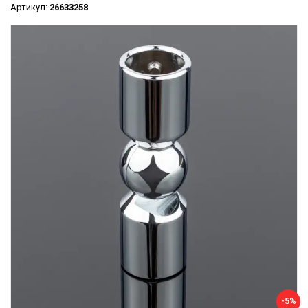
Артикул:
26633258
-5%