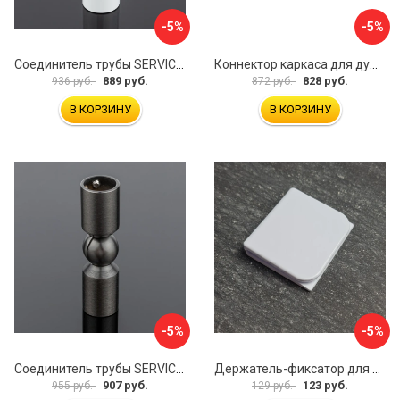
-5%
-5%
Соединитель трубы SERVICE PLUS S02-511WM/sus304
Коннектор каркаса для душевой перегородки Walk In IDDIS Slide SLI1BS0i23
889 руб.
828 руб.
936 руб.
872 руб.
В КОРЗИНУ
В КОРЗИНУ
-5%
-5%
Соединитель трубы SERVICE PLUS S02-511GFM/sus304
Держатель-фиксатор для занавесок в ванной Профитт 1649106
907 руб.
123 руб.
955 руб.
129 руб.