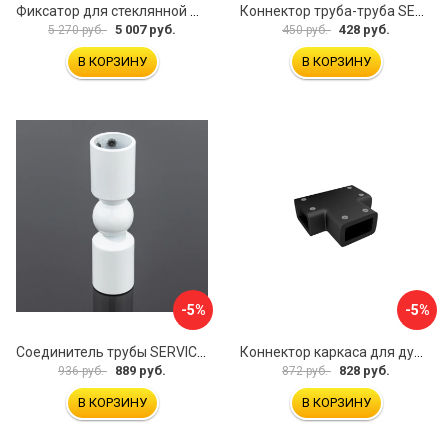
Фиксатор для стеклянной шторки WasserKraft D265
Коннектор труба-труба SERVICE PLUS CK-502D19-PC
5 007 руб.
428 руб.
5 270 руб.
450 руб.
В КОРЗИНУ
В КОРЗИНУ
-5%
-5%
Соединитель трубы SERVICE PLUS S02-511WM/sus304
Коннектор каркаса для душевой перегородки Walk In IDDIS Slide SLI1BS0i23
889 руб.
828 руб.
936 руб.
872 руб.
В КОРЗИНУ
В КОРЗИНУ