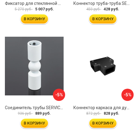
Фиксатор для стеклянной шторки WasserKraft D265
Коннектор труба-труба SERVICE PLUS CK-502D19-PC
5 007 руб.
428 руб.
5 270 руб.
450 руб.
В КОРЗИНУ
В КОРЗИНУ
-5%
-5%
Соединитель трубы SERVICE PLUS S02-511WM/sus304
Коннектор каркаса для душевой перегородки Walk In IDDIS Slide SLI1BS0i23
889 руб.
828 руб.
936 руб.
872 руб.
В КОРЗИНУ
В КОРЗИНУ