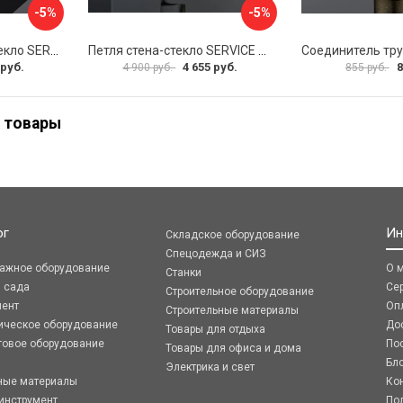
-5%
-5%
Коннектор стекло-стекло SERVICE PLUS K03-201BLK/brass
Петля стена-стекло SERVICE PLUS P03-103WG/brass
 руб.
4 655 руб.
8
4 900 руб.
855 руб.
 товары
ог
Ин
Складское оборудование
Спецодежда и СИЗ
ражное оборудование
О 
Станки
я сада
Се
Строительное оборудование
мент
Оп
Строительные материалы
ическое оборудование
До
Товары для отдыха
говое оборудование
По
Товары для офиса и дома
Бл
Электрика и свет
ные материалы
Ко
инструмент
По