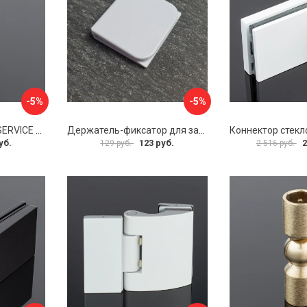
-5%
-5%
Соединитель трубы SERVICE PLUS S02-511GFM/sus304
Держатель-фиксатор для занавесок в ванной Профитт 1649106
уб.
123 руб.
2
129 руб.
2 516 руб.