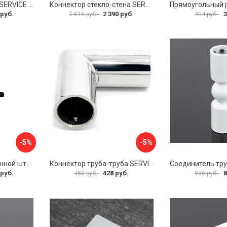
Петля стекло-стекло SERVICE PLUS P03-102GRF/brass
Коннектор стекло-стена SERVICE PLUS K02-203BGD/SUS304
 руб.
2 390 руб.
3
2 516 руб.
404 руб.
-5%
-5%
Фиксатор для стеклянной шторки WasserKraft D265
Коннектор труба-труба SERVICE PLUS CK-502D19-PC
 руб.
428 руб.
8
450 руб.
936 руб.