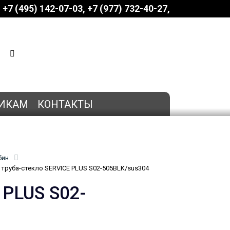
+7 (495) 142-07-03
‎‎+7 (977) 732-40-27
КОРЗИНА
0 позиций
на сумму
0 руб.
ИКАМ
КОНТАКТЫ
бин
труба-стекло SERVICE PLUS S02-505BLK/sus304
 PLUS S02-