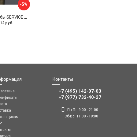
-5%
Соединитель трубы SERVICE PLUS S02-510BGM/brass
12 руб.
формация
Контакты
+7 (495) 142-07-03
магазине
‎‎+7 (977) 732-40-27
ртификаты
лата
Пн-Пт: 9:00 - 21:00
ставка
Сб-Вс: 11:00 - 19:00
ставщикам
ог
нтакты
литика