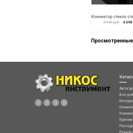
4 698
4 945 руб.
Просмотренные
Катал
Автога
Все дл
Инстру
Климат
Клинин
Крепеж
Расход
Ручной 