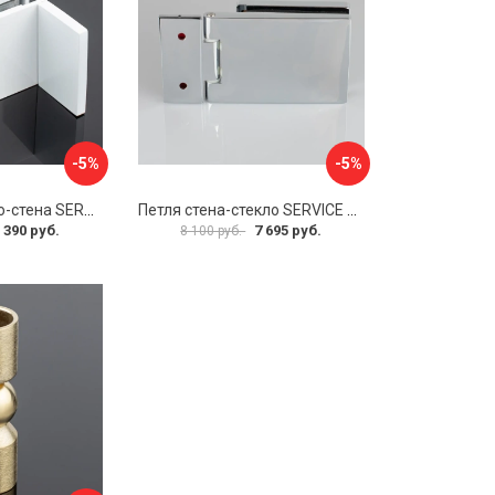
-5%
-5%
Коннектор стекло-стена SERVICE PLUS K02-203WM/sus304
Петля стена-стекло SERVICE PLUS P03-101CR/brass
 390 руб.
7 695 руб.
8 100 руб.