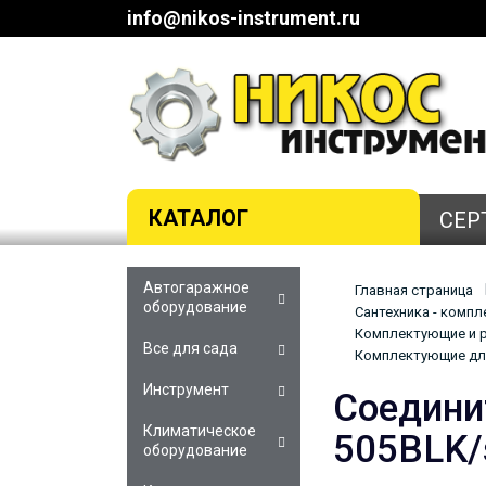
info@nikos-instrument.ru
КАТАЛОГ
СЕР
Автогаражное
Главная страница
оборудование
Сантехника - комп
Комплектующие и р
Все для сада
Комплектующие для
Инструмент
Соедини
Климатическое
505BLK/
оборудование