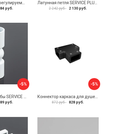
Прямоугольный регулируемый коннектор трек-стена SERVICE PLUS CK-106D30-PC
Латунная петля SERVICE PLUS CL-905-PC
84 руб.
2 130 руб.
2 242 руб.
-5%
-5%
Соединитель трубы SERVICE PLUS S02-511WM/sus304
Коннектор каркаса для душевой перегородки Walk In IDDIS Slide SLI1BS0i23
89 руб.
828 руб.
872 руб.