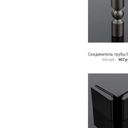
907 р
955 руб.