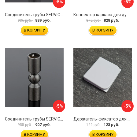
-5%
-5%
Соединитель трубы SERVICE PLUS S02-511WM/sus304
Коннектор каркаса для душевой перегородки Walk In IDDIS Slide SLI1BS0i23
889 руб.
828 руб.
936 руб.
872 руб.
В КОРЗИНУ
В КОРЗИНУ
-5%
-5%
Соединитель трубы SERVICE PLUS S02-511GFM/sus304
Держатель-фиксатор для занавесок в ванной Профитт 1649106
907 руб.
123 руб.
955 руб.
129 руб.
В КОРЗИНУ
В КОРЗИНУ