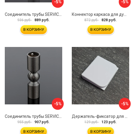
-5%
-5%
Соединитель трубы SERVICE PLUS S02-511WM/sus304
Коннектор каркаса для душевой перегородки Walk In IDDIS Slide SLI1BS0i23
889 руб.
828 руб.
936 руб.
872 руб.
В КОРЗИНУ
В КОРЗИНУ
-5%
-5%
Соединитель трубы SERVICE PLUS S02-511GFM/sus304
Держатель-фиксатор для занавесок в ванной Профитт 1649106
907 руб.
123 руб.
955 руб.
129 руб.
В КОРЗИНУ
В КОРЗИНУ