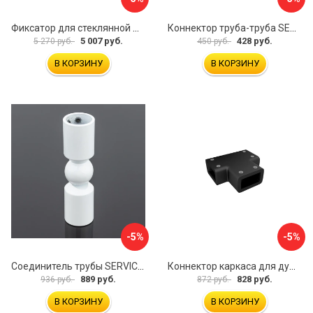
Фиксатор для стеклянной шторки WasserKraft D265
Коннектор труба-труба SERVICE PLUS CK-502D19-PC
5 007 руб.
428 руб.
5 270 руб.
450 руб.
В КОРЗИНУ
В КОРЗИНУ
-5%
-5%
Соединитель трубы SERVICE PLUS S02-511WM/sus304
Коннектор каркаса для душевой перегородки Walk In IDDIS Slide SLI1BS0i23
889 руб.
828 руб.
936 руб.
872 руб.
В КОРЗИНУ
В КОРЗИНУ