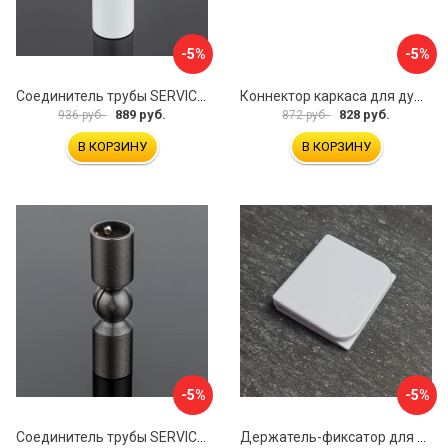
-5%
-5%
Соединитель трубы SERVICE PLUS S02-511WM/sus304
Коннектор каркаса для душевой перегородки Walk In IDDIS Slide SLI1BS0i23
889 руб.
828 руб.
936 руб.
872 руб.
В КОРЗИНУ
В КОРЗИНУ
-5%
-5%
Соединитель трубы SERVICE PLUS S02-511GFM/sus304
Держатель-фиксатор для занавесок в ванной Профитт 1649106