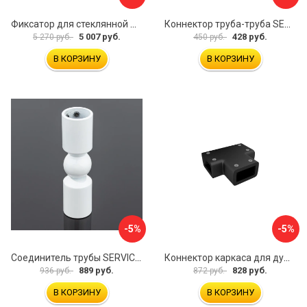
Фиксатор для стеклянной шторки WasserKraft D265
Коннектор труба-труба SERVICE PLUS CK-502D19-PC
5 007 руб.
428 руб.
5 270 руб.
450 руб.
В КОРЗИНУ
В КОРЗИНУ
-5%
-5%
Соединитель трубы SERVICE PLUS S02-511WM/sus304
Коннектор каркаса для душевой перегородки Walk In IDDIS Slide SLI1BS0i23
889 руб.
828 руб.
936 руб.
872 руб.
В КОРЗИНУ
В КОРЗИНУ