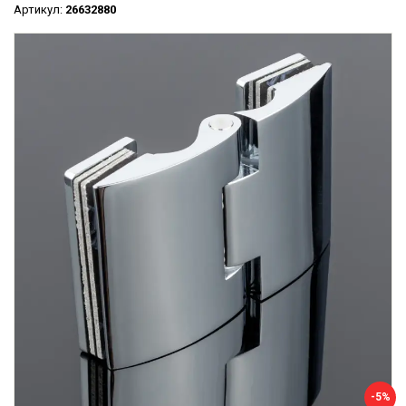
Артикул:
26632880
-5%