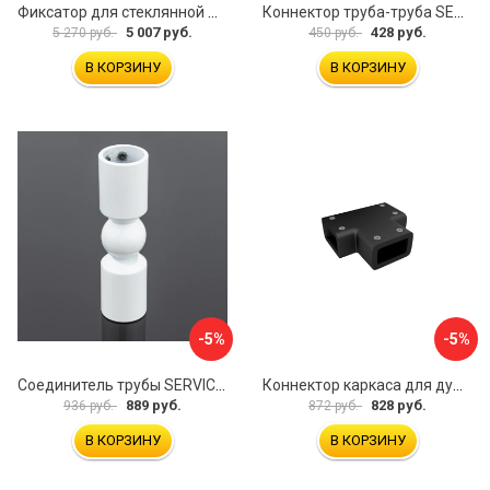
Фиксатор для стеклянной шторки WasserKraft D265
Коннектор труба-труба SERVICE PLUS CK-502D19-PC
5 007 руб.
428 руб.
5 270 руб.
450 руб.
В КОРЗИНУ
В КОРЗИНУ
-5%
-5%
Соединитель трубы SERVICE PLUS S02-511WM/sus304
Коннектор каркаса для душевой перегородки Walk In IDDIS Slide SLI1BS0i23
889 руб.
828 руб.
936 руб.
872 руб.
В КОРЗИНУ
В КОРЗИНУ