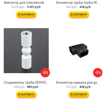
Фиксатор для стеклянной шторки WasserKraft D265
Коннектор труба-труба SERVICE PLUS CK-502D19-PC
5 007 руб.
428 руб.
5 270 руб.
450 руб.
В КОРЗИНУ
В КОРЗИНУ
-5%
-5%
Соединитель трубы SERVICE PLUS S02-511WM/sus304
Коннектор каркаса для душевой перегородки Walk In IDDIS Slide SLI1BS0i23
889 руб.
828 руб.
936 руб.
872 руб.
В КОРЗИНУ
В КОРЗИНУ